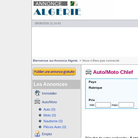
08/08/2026 11:14:43
Bienvenue sur Annonce Algerie.
> Vous n'êtes pas connecté.
Auto/Moto Chlef
Pays
Les Annonces
Rubrique
Immobilier
Prix
Auto/Moto
min
max
Auto (0)
Moto (0)
Nautisme (0)
Pièces Auto (0)
Emploi