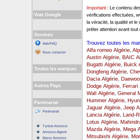
Important :
Le contenu des 
Vote Google
vérifications effectuées,
la véracité, la qualité et
prêter attention avant tout 
Services
Trouvez toutes les mar
Aide/FAQ
Alfa romeo Algérie
,
Alp
Nous contacter
Austin Algérie
,
BAIC Al
Bugatti Algérie
,
Buick 
Toutes les marques
Dongfeng Algérie
,
Chev
Dacia Algérie
,
Daewoo 
Dodge Algérie
,
Ferrari
Autres Pays
Wall Algérie
,
General M
Hummer Algérie
,
Hyund
Partenariat
Jaguar Algérie
,
Jeep A
Partenariat
Lancia Algérie
,
Land-R
Lotus Algérie
,
Mahindra
Tunisie Annonce
Mazda Algérie
,
Mega A
Annonce Algerie
Mitsubishi Algérie
,
Mor
Maroc Annonce