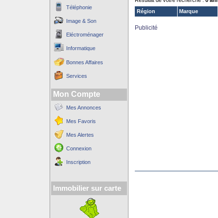
Résultat de votre recherche :
0 an
Téléphonie
Région
Marque
Image & Son
Publicité
Eléctroménager
Informatique
Bonnes Affaires
Services
Mon Compte
Mes Annonces
Mes Favoris
Mes Alertes
Connexion
Inscription
Immobilier sur carte