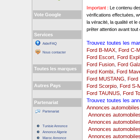
Important :
Le contenu des 
Vote Google
vérifications effectuées,
la véracité, la qualité et
prêter attention avant tout 
Services
Trouvez toutes les mar
Aide/FAQ
Ford B-MAX
,
Ford C-
Nous contacter
Ford Escort
,
Ford Expl
Ford Fusion
,
Ford Gal
Toutes les marques
Ford Kombi
,
Ford Mave
Ford MUSTANG
,
Ford 
Ford Scorpio
,
Ford S-
Autres Pays
Ford TAUNUS
,
Ford T
Trouvez toutes les ann
Partenariat
Annonces automobiles 
Partenariat
Annonces automobiles
Annonces automobile
Tunisie Annonce
Annonces automobiles
Annonce Algerie
Annonces automobiles
Maroc Annonce