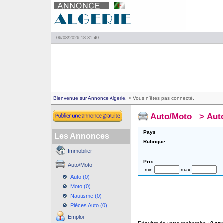
06/08/2026 18:31:40
Bienvenue sur Annonce Algerie.
> Vous n'êtes pas connecté.
Auto/Moto
>
Aut
Pays
Les Annonces
Rubrique
Immobilier
Prix
Auto/Moto
min
max
Auto (0)
Moto (0)
Nautisme (0)
Pièces Auto (0)
Emploi