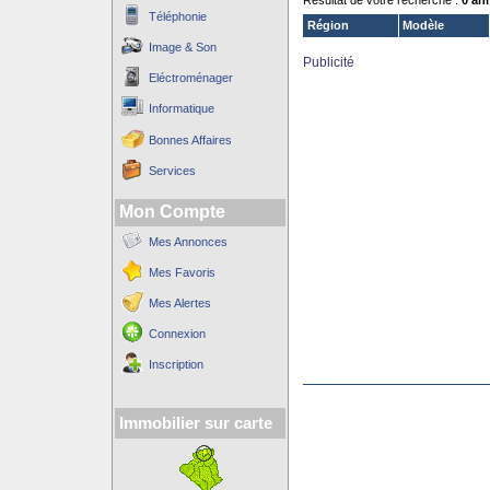
Résultat de votre recherche :
0 an
Téléphonie
Région
Modèle
Image & Son
Publicité
Eléctroménager
Informatique
Bonnes Affaires
Services
Mon Compte
Mes Annonces
Mes Favoris
Mes Alertes
Connexion
Inscription
Immobilier sur carte