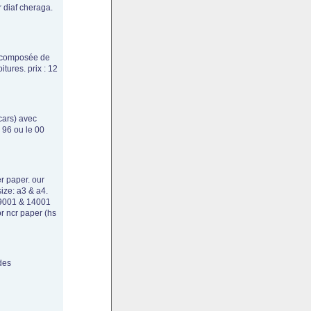
 diaf cheraga.
, composée de
tures. prix : 12
cars) avec
6 96 ou le 00
r paper. our
ize: a3 & a4.
 9001 & 14001
or ncr paper (hs
des