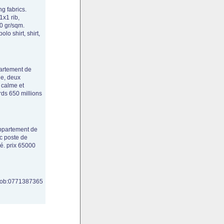
ng fabrics.
1x1 rib,
80 gr/sqm.
olo shirt, shirt,
partement de
ge, deux
 calme et
rds 650 millions
 appartement de
c poste de
sé. prix 65000
e.mob:0771387365