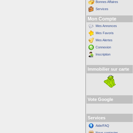
Bonnes Affaires
Services
Mon Compte
Mes Annonces
Mes Favoris
Mes Alertes
Connexion
Inscription
Immobilier sur carte
Vote Google
Services
Aide/FAQ
Nous contacter