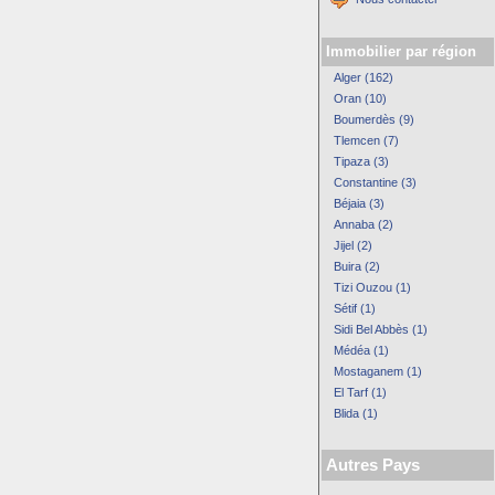
Immobilier par région
Alger (162)
Oran (10)
Boumerdès (9)
Tlemcen (7)
Tipaza (3)
Constantine (3)
Béjaia (3)
Annaba (2)
Jijel (2)
Buira (2)
Tizi Ouzou (1)
Sétif (1)
Sidi Bel Abbès (1)
Médéa (1)
Mostaganem (1)
El Tarf (1)
Blida (1)
Autres Pays