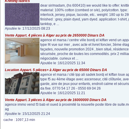
Knitting fabrics
dear sir/madam, (hs 600410) we would like to offer: knitti
material: 100% cotton (combed or o/e), poly/cotton. type: 
interlock, jersey, pique, lacoste, etc.. weight: 180 up to 2
finished : grey, plain dyed, yarn dyed. application: t-shirt, p
tanktop, e ...
Ajoutée le :17/12/2025 08:23
Vente Appart. 4 pièces à Alger au prix de 2650000 Dinars DA
agence el marsa / centre ville bordj el kiffan vend un ap
type f4 vue sur mer , avec acte et livret foncier, 3ème éta
façades, nouvelle promotion 2024 , bien situé, résidence
sécurisée, proche de toutes les commodités. prix 2 millia
négociable. curieux et ...
Ajoutée le :16/12/2025 11:34
Location Appart. 5 pièces+ à Alger au prix de 65000 Dinars DA
agence el marsa / cité lpp ali sadek bordj el kiffan loue
type f5 au 4ème étage avec ascenseur, cité clôturée, ave
garde, aire de jeux pour enfants, endroit calme et sécuri
da fixe. 0770 54 17 26 - 0550 69 04 26
Ajoutée le :16/12/2025 11:21
Vente Appart. 3 pièces à Alger au prix de 16000000 Dinars DA
agence immo vend f3 bab el oued à proximité la nouvelle poste libre de suit
ag
Ajoutée le :15/12/2025 21:24
cache : 1097,13 min