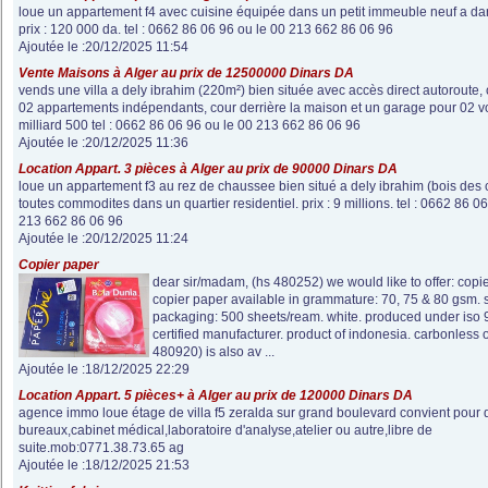
loue un appartement f4 avec cuisine équipée dans un petit immeuble neuf a dar
prix : 120 000 da. tel : 0662 86 06 96 ou le 00 213 662 86 06 96
Ajoutée le :20/12/2025 11:54
Vente Maisons à Alger au prix de 12500000 Dinars DA
vends une villa a dely ibrahim (220m²) bien située avec accès direct autoroute
02 appartements indépendants, cour derrière la maison et un garage pour 02 voi
milliard 500 tel : 0662 86 06 96 ou le 00 213 662 86 06 96
Ajoutée le :20/12/2025 11:36
Location Appart. 3 pièces à Alger au prix de 90000 Dinars DA
loue un appartement f3 au rez de chaussee bien situé a dely ibrahim (bois des 
toutes commodites dans un quartier residentiel. prix : 9 millions. tel : 0662 86 0
213 662 86 06 96
Ajoutée le :20/12/2025 11:24
Copier paper
dear sir/madam, (hs 480252) we would like to offer: copie
copier paper available in grammature: 70, 75 & 80 gsm. s
packaging: 500 sheets/ream. white. produced under iso
certified manufacturer. product of indonesia. carbonless 
480920) is also av ...
Ajoutée le :18/12/2025 22:29
Location Appart. 5 pièces+ à Alger au prix de 120000 Dinars DA
agence immo loue étage de villa f5 zeralda sur grand boulevard convient pour 
bureaux,cabinet médical,laboratoire d'analyse,atelier ou autre,libre de
suite.mob:0771.38.73.65 ag
Ajoutée le :18/12/2025 21:53