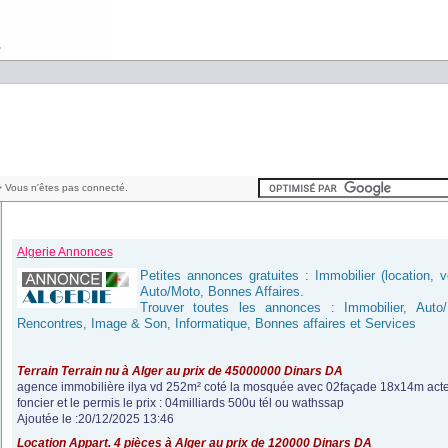
 Vous n'êtes pas connecté.
Algerie Annonces
Petites annonces gratuites : Immobilier (location, ve
Auto/Moto, Bonnes Affaires.
Trouver toutes les annonces : Immobilier, Auto
Rencontres, Image & Son, Informatique, Bonnes affaires et Services
Terrain Terrain nu à Alger au prix de 45000000 Dinars DA
agence immobilière ilya vd 252m² coté la mosquée avec 02façade 18x14m acte e
foncier et le permis le prix : 04milliards 500u tél ou wathssap
Ajoutée le :20/12/2025 13:46
Location Appart. 4 pièces à Alger au prix de 120000 Dinars DA