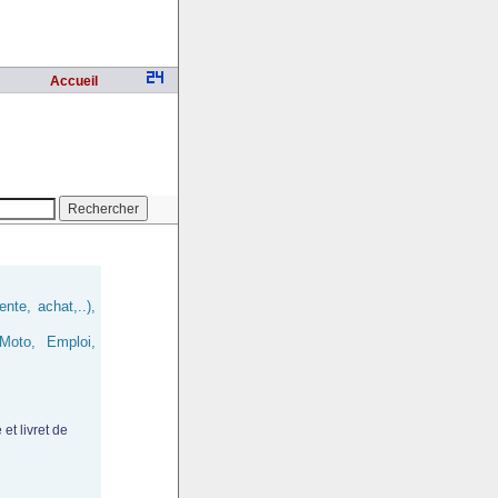
Accueil
nte, achat,..),
/Moto, Emploi,
t livret de