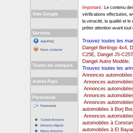
Important :
Le contenu des 
Vote Google
vérifications effectuées,
la véracité, la qualité et
prêter attention avant tout 
Services
Trouvez toutes les mar
Aide/FAQ
Dangel Berlingo 4x4
,
D
Nous contacter
C25E
,
Dangel J5-C25
Dangel Autre Modèle
,
Toutes les marques
Trouvez toutes les ann
Annonces automobiles 
Annonces automobiles
Autres Pays
Annonces automobile
Annonces automobiles
Partenariat
Annonces automobiles
Partenariat
automobiles à Borj Bou
Annonces automobiles
Tunisie Annonce
automobiles à Constan
Annonce Algerie
automobiles à El Baya
Maroc Annonce