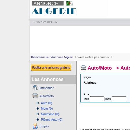
07/08/2026 05:47:02
Bienvenue sur Annonce Algerie.
> Vous n'êtes pas connecté.
Auto/Moto
>
Aut
Pays
Les Annonces
Rubrique
Immobilier
Prix
Auto/Moto
min
max
Auto (0)
Moto (0)
Nautisme (0)
Pièces Auto (0)
Emploi