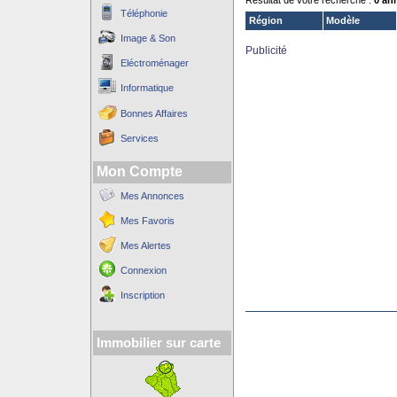
Résultat de votre recherche :
0 an
Téléphonie
Région
Modèle
Image & Son
Publicité
Eléctroménager
Informatique
Bonnes Affaires
Services
Mon Compte
Mes Annonces
Mes Favoris
Mes Alertes
Connexion
Inscription
Immobilier sur carte