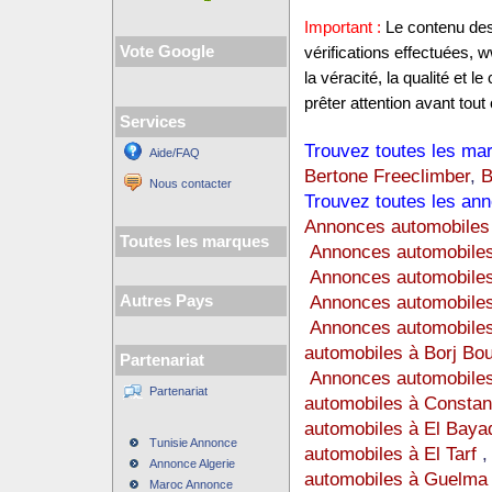
Important :
Le contenu des 
Vote Google
vérifications effectuées,
la véracité, la qualité et
prêter attention avant tout 
Services
Trouvez toutes les mar
Aide/FAQ
Bertone Freeclimber
,
B
Nous contacter
Trouvez toutes les ann
Annonces automobiles 
Toutes les marques
Annonces automobiles
Annonces automobile
Annonces automobiles
Autres Pays
Annonces automobiles
automobiles à Borj Bou
Partenariat
Annonces automobiles
Partenariat
automobiles à Constan
automobiles à El Baya
Tunisie Annonce
automobiles à El Tarf
Annonce Algerie
automobiles à Guelma
Maroc Annonce