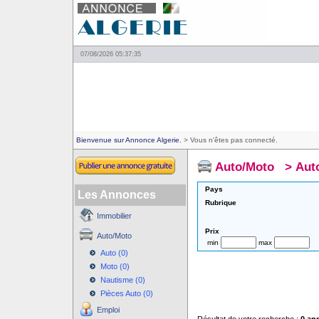
07/08/2026 05:37:35
Bienvenue sur Annonce Algerie.
> Vous n'êtes pas connecté.
Auto/Moto
>
Aut
Pays
Les Annonces
Rubrique
Immobilier
Prix
Auto/Moto
min
max
Auto (0)
Moto (0)
Nautisme (0)
Pièces Auto (0)
Emploi