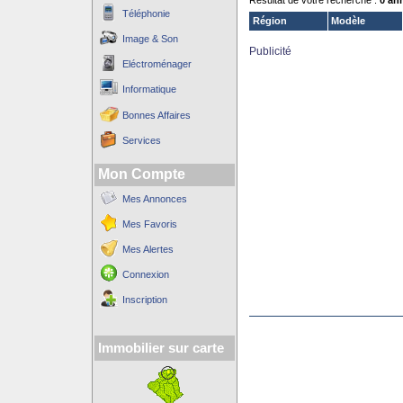
Résultat de votre recherche :
0 an
Téléphonie
Région
Modèle
Image & Son
Publicité
Eléctroménager
Informatique
Bonnes Affaires
Services
Mon Compte
Mes Annonces
Mes Favoris
Mes Alertes
Connexion
Inscription
Immobilier sur carte