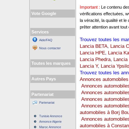
Important :
Le contenu des 
Vote Google
vérifications effectuées,
la véracité, la qualité et
prêter attention avant tout 
Services
Trouvez toutes les mar
Aide/FAQ
Lancia BETA
,
Lancia
Nous contacter
Lancia HPE
,
Lancia K
Lancia Phedra
,
Lancia
Toutes les marques
Lancia Y
,
Lancia Ypsil
Trouvez toutes les ann
Annonces automobiles 
Autres Pays
Annonces automobiles
Annonces automobile
Partenariat
Annonces automobiles
Partenariat
Annonces automobiles
automobiles à Borj Bou
Tunisie Annonce
Annonces automobiles
Annonce Algerie
automobiles à Constan
Maroc Annonce