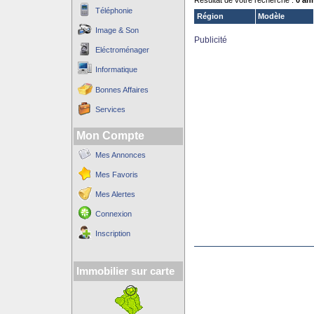
Résultat de votre recherche :
0 an
Téléphonie
Région
Modèle
Image & Son
Publicité
Eléctroménager
Informatique
Bonnes Affaires
Services
Mon Compte
Mes Annonces
Mes Favoris
Mes Alertes
Connexion
Inscription
Immobilier sur carte