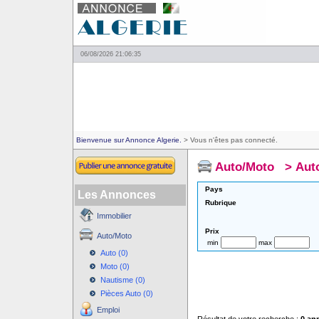
06/08/2026 21:06:35
Bienvenue sur Annonce Algerie.
> Vous n'êtes pas connecté.
Auto/Moto
>
Aut
Pays
Les Annonces
Rubrique
Immobilier
Prix
Auto/Moto
min
max
Auto (0)
Moto (0)
Nautisme (0)
Pièces Auto (0)
Emploi