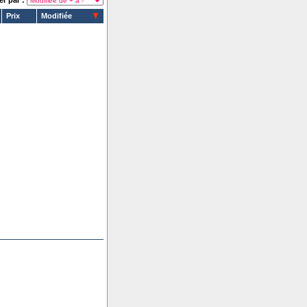
er par :
Prix
Modifiée