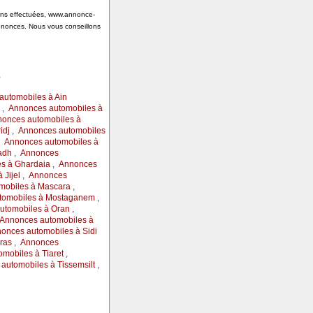
tions effectuées, www.annonce-
annonces. Nous vous conseillons
,
automobiles à Ain
,
Annonces automobiles à
onces automobiles à
idj
,
Annonces automobiles
,
Annonces automobiles à
adh
,
Annonces
s à Ghardaia
,
Annonces
Jijel
,
Annonces
mobiles à Mascara
,
tomobiles à Mostaganem
,
utomobiles à Oran
,
Annonces automobiles à
onces automobiles à Sidi
ras
,
Annonces
mobiles à Tiaret
,
automobiles à Tissemsilt
,