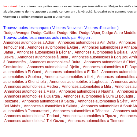
Important :
Le contenu des petites annonces est fourni par leurs éditeurs. Malgré les vérifica
algerie.com ne donne aucune garantie concernant : la véracité, la qualité et le contenu des 
vivement de prêter attention avant tout contact !
Trouvez toutes les marques ( Voitures Neuves et Voitures d'occasion ):
Dodge Avenger
,
Dodge Caliber
,
Dodge Nitro
,
Dodge Viper
,
Dodge Autre Modèle
Trouvez toutes les annonces auto / moto par Région :
Annonces automobiles à Adrar
,
Annonces automobiles à Ain Defla
,
Annonces 
Temouchent
,
Annonces automobiles à Alger
,
Annonces automobiles à Annaba
Batna
,
Annonces automobiles à Béchar
,
Annonces automobiles à Béjaia
,
Ann
Biskra
,
Annonces automobiles à Blida
,
Annonces automobiles à Borj Bou Arrér
à Boumerdès
,
Annonces automobiles à Buira
,
Annonces automobiles à Chlef
Constantine
,
Annonces automobiles à Djelfa
,
Annonces automobiles à El Bay
automobiles à El Oued
,
Annonces automobiles à El Tarf
,
Annonces automobile
automobiles à Guelma
,
Annonces automobiles à illizi
,
Annonces automobiles à 
automobiles à Khenchela
,
Annonces automobiles à Laghouat
,
Annonces auto
Annonces automobiles à Médéa
,
Annonces automobiles à Mila
,
Annonces au
Annonces automobiles à Msila
,
Annonces automobiles à Naâma
,
Annonces a
Annonces automobiles à Ouargla
,
Annonces automobiles à Oum El Bouaghi
,
Relizane
,
Annonces automobiles à Saida
,
Annonces automobiles à Sétif
,
Ann
Bel Abbès
,
Annonces automobiles à Skikda
,
Annonces automobiles à Souk Ah
automobiles à Tamanrasset
,
Annonces automobiles à Tébessa
,
Annonces auto
Annonces automobiles à Tindouf
,
Annonces automobiles à Tipaza
,
Annonces 
Annonces automobiles à Tizi Ouzou
,
Annonces automobiles à Tlemcen
,