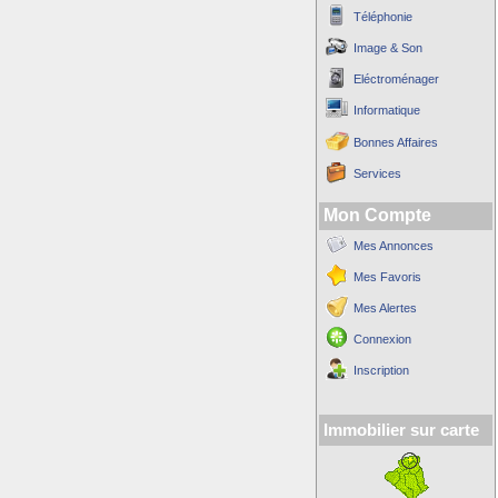
Téléphonie
Image & Son
Eléctroménager
Informatique
Bonnes Affaires
Services
Mon Compte
Mes Annonces
Mes Favoris
Mes Alertes
Connexion
Inscription
Immobilier sur carte