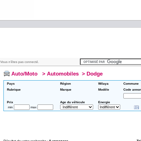
Vous n'êtes pas connecté.
Auto/Moto
>
Automobiles
>
Dodge
Pays
Région
Wilaya
Commune
Rubrique
Marque
Modèle
Code anno
Prix
Age du véhicule
Energie
min
max