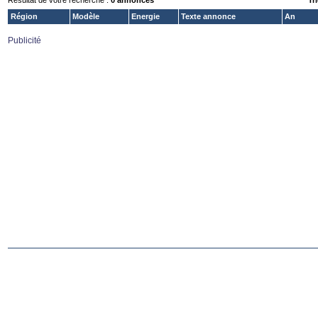
Résultat de votre recherche :
0 annonces
Tri
Région
Modèle
Energie
Texte annonce
An
Publicité