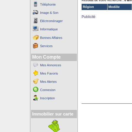
Résultat de votre recherche :
0 an
Téléphonie
Région
Modèle
Image & Son
Publicité
Eléctroménager
Informatique
Bonnes Affaires
Services
Mon Compte
Mes Annonces
Mes Favoris
Mes Alertes
Connexion
Inscription
Immobilier sur carte