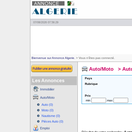
07/08/2026 07:56:29
Bienvenue sur Annonce Algerie.
> Vous n'êtes pas connecté.
Auto/Moto
>
Aut
Pays
Les Annonces
Rubrique
Immobilier
Prix
Auto/Moto
min
max
Auto (0)
Moto (0)
Nautisme (0)
Pièces Auto (0)
Emploi