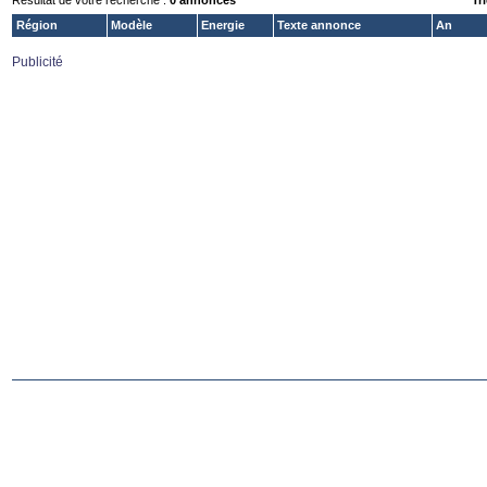
Résultat de votre recherche :
0 annonces
Tri
Région
Modèle
Energie
Texte annonce
An
Publicité