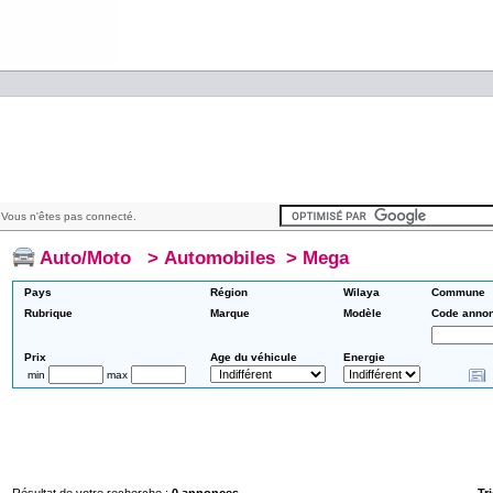
Vous n'êtes pas connecté.
Auto/Moto
>
Automobiles
>
Mega
Pays
Région
Wilaya
Commune
Rubrique
Marque
Modèle
Code anno
Prix
Age du véhicule
Energie
min
max