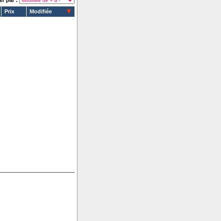
er par :
Prix
Modifiée