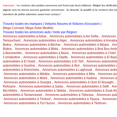
Important :
Le contenu des petites annonces est fourni par leurs éditeurs. Malgré les vérifica
algerie.com ne donne aucune garantie concernant : la véracité, la qualité et le contenu des 
vivement de prêter attention avant tout contact !
Trouvez toutes les marques ( Voitures Neuves et Voitures d'occasion ):
Mega Concept
,
Mega Autre Modèle
,
Trouvez toutes les annonces auto / moto par Région :
Annonces automobiles à Adrar
,
Annonces automobiles à Ain Defla
,
Annonces 
Temouchent
,
Annonces automobiles à Alger
,
Annonces automobiles à Annaba
Batna
,
Annonces automobiles à Béchar
,
Annonces automobiles à Béjaia
,
Ann
Biskra
,
Annonces automobiles à Blida
,
Annonces automobiles à Borj Bou Arrér
à Boumerdès
,
Annonces automobiles à Buira
,
Annonces automobiles à Chlef
Constantine
,
Annonces automobiles à Djelfa
,
Annonces automobiles à El Bay
automobiles à El Oued
,
Annonces automobiles à El Tarf
,
Annonces automobile
automobiles à Guelma
,
Annonces automobiles à illizi
,
Annonces automobiles à 
automobiles à Khenchela
,
Annonces automobiles à Laghouat
,
Annonces auto
Annonces automobiles à Médéa
,
Annonces automobiles à Mila
,
Annonces au
Annonces automobiles à Msila
,
Annonces automobiles à Naâma
,
Annonces a
Annonces automobiles à Ouargla
,
Annonces automobiles à Oum El Bouaghi
,
Relizane
,
Annonces automobiles à Saida
,
Annonces automobiles à Sétif
,
Ann
Bel Abbès
,
Annonces automobiles à Skikda
,
Annonces automobiles à Souk Ah
automobiles à Tamanrasset
,
Annonces automobiles à Tébessa
,
Annonces auto
Annonces automobiles à Tindouf
,
Annonces automobiles à Tipaza
,
Annonces 
Annonces automobiles à Tizi Ouzou
,
Annonces automobiles à Tlemcen
,