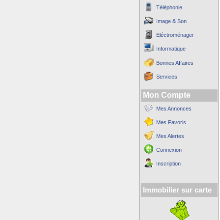
Téléphonie
Image & Son
Eléctroménager
Informatique
Bonnes Affaires
Services
Mon Compte
Mes Annonces
Mes Favoris
Mes Alertes
Connexion
Inscription
Immobilier sur carte