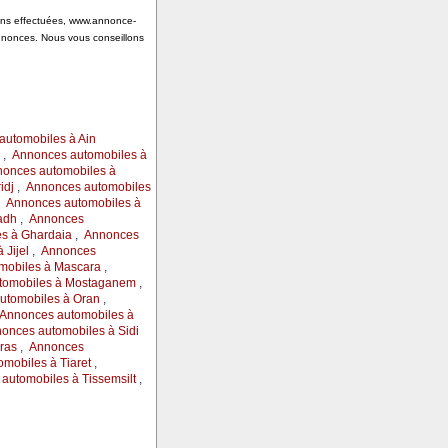
tions effectuées, www.annonce-
annonces. Nous vous conseillons
automobiles à Ain
,
Annonces automobiles à
onces automobiles à
idj
,
Annonces automobiles
,
Annonces automobiles à
adh
,
Annonces
s à Ghardaia
,
Annonces
Jijel
,
Annonces
mobiles à Mascara
,
tomobiles à Mostaganem
,
utomobiles à Oran
,
Annonces automobiles à
onces automobiles à Sidi
ras
,
Annonces
mobiles à Tiaret
,
automobiles à Tissemsilt
,