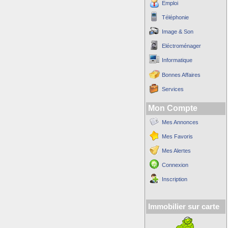
Emploi
Téléphonie
Image & Son
Eléctroménager
Informatique
Bonnes Affaires
Services
Mon Compte
Mes Annonces
Mes Favoris
Mes Alertes
Connexion
Inscription
Immobilier sur carte