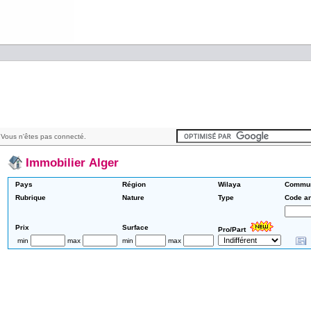
Vous n'êtes pas connecté.
Immobilier Alger
Pays
Région
Wilaya
Commu
Rubrique
Nature
Type
Code a
Prix
Surface
Pro/Part
min
max
min
max