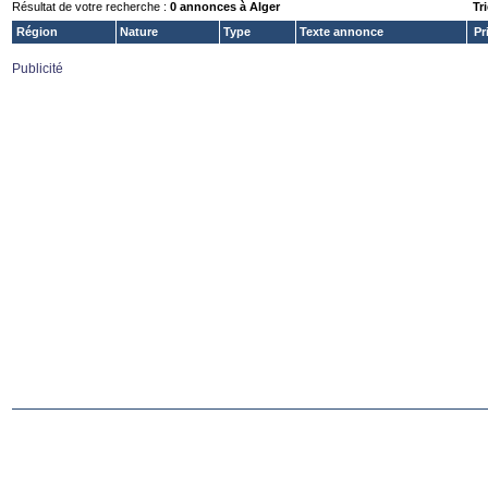
Résultat de votre recherche :
0 annonces à Alger
Tri
Région
Nature
Type
Texte annonce
Pr
Publicité