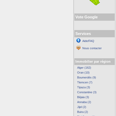
Vote Google
Services
Aide/FAQ
Nous contacter
Immobilier par région
Alger (162)
Oran (10)
Boumerdès (9)
Tlemcen (7)
Tipaza (3)
Constantine (3)
Béjaia (3)
Annaba (2)
Jijel (2)
Buira (2)