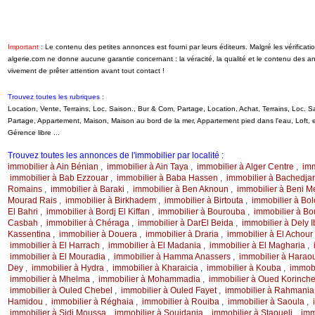
Important :
Le contenu des petites annonces est fourni par leurs éditeurs. Malgré les vérifica
algerie.com ne donne aucune garantie concernant : la véracité, la qualité et le contenu des 
vivement de prêter attention avant tout contact !
Trouvez toutes les rubriques :
Location, Vente, Terrains, Loc. Saison., Bur & Com, Partage, Location, Achat, Terrains, Loc.
Partage, Appartement, Maison, Maison au bord de la mer, Appartement pied dans l'eau, Loft
Gérence libre ...
Trouvez toutes les annonces de l'immobilier par localité :
immobilier à Ain Bénian
,
immobilier à Ain Taya
,
immobilier à Alger Centre
,
imm
immobilier à Bab Ezzouar
,
immobilier à Baba Hassen
,
immobilier à Bachedja
Romains
,
immobilier à Baraki
,
immobilier à Ben Aknoun
,
immobilier à Beni 
Mourad Rais
,
immobilier à Birkhadem
,
immobilier à Birtouta
,
immobilier à Bo
El Bahri
,
immobilier à Bordj El Kiffan
,
immobilier à Bourouba
,
immobilier à B
Casbah
,
immobilier à Chéraga
,
immobilier à DarEl Beida
,
immobilier à Dely 
Kassentina
,
immobilier à Douera
,
immobilier à Draria
,
immobilier à El Achour
immobilier à El Harrach
,
immobilier à El Madania
,
immobilier à El Magharia
,
immobilier à El Mouradia
,
immobilier à Hamma Anassers
,
immobilier à Harao
Dey
,
immobilier à Hydra
,
immobilier à Kharaicia
,
immobilier à Kouba
,
immobi
immobilier à Mhelma
,
immobilier à Mohammadia
,
immobilier à Oued Korinch
immobilier à Ouled Chebel
,
immobilier à Ouled Fayet
,
immobilier à Rahmania
Hamidou
,
immobilier à Réghaia
,
immobilier à Rouiba
,
immobilier à Saoula
,
immobilier à Sidi Moussa
,
immobilier à Souidania
,
immobilier à Staoueli
,
imm