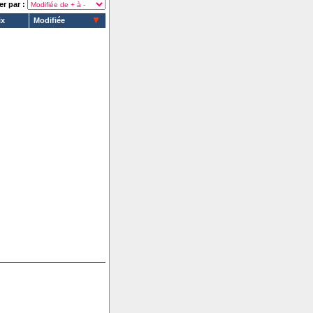
er par :
ix
Modifiée