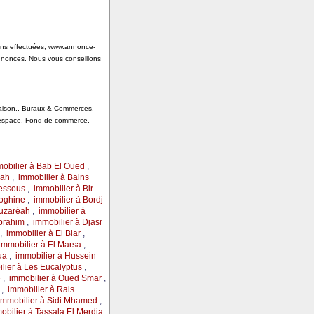
tions effectuées, www.annonce-
annonces. Nous vous conseillons
 Saison., Buraux & Commerces,
, espace, Fond de commerce,
obilier à Bab El Oued
,
rah
,
immobilier à Bains
Messous
,
immobilier à Bir
loghine
,
immobilier à Bordj
ouzaréah
,
immobilier à
Ibrahim
,
immobilier à Djasr
,
immobilier à El Biar
,
immobilier à El Marsa
,
ua
,
immobilier à Hussein
lier à Les Eucalyptus
,
e
,
immobilier à Oued Smar
,
,
immobilier à Rais
immobilier à Sidi Mhamed
,
obilier à Tassala El Merdja