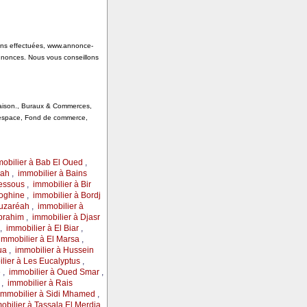
tions effectuées, www.annonce-
annonces. Nous vous conseillons
 Saison., Buraux & Commerces,
, espace, Fond de commerce,
obilier à Bab El Oued
,
rah
,
immobilier à Bains
Messous
,
immobilier à Bir
loghine
,
immobilier à Bordj
ouzaréah
,
immobilier à
Ibrahim
,
immobilier à Djasr
,
immobilier à El Biar
,
immobilier à El Marsa
,
ua
,
immobilier à Hussein
lier à Les Eucalyptus
,
e
,
immobilier à Oued Smar
,
,
immobilier à Rais
immobilier à Sidi Mhamed
,
obilier à Tassala El Merdja