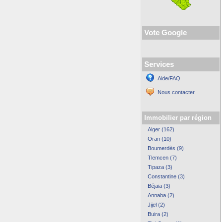
Vote Google
Services
Aide/FAQ
Nous contacter
Immobilier par région
Alger (162)
Oran (10)
Boumerdès (9)
Tlemcen (7)
Tipaza (3)
Constantine (3)
Béjaia (3)
Annaba (2)
Jijel (2)
Buira (2)