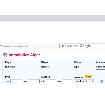
Vous n'êtes pas connecté.
Immobilier Alger
Pays
Région
Wilaya
Commu
Rubrique
Nature
Type
Code a
Prix
Surface
Pro/Part
min
max
min
max