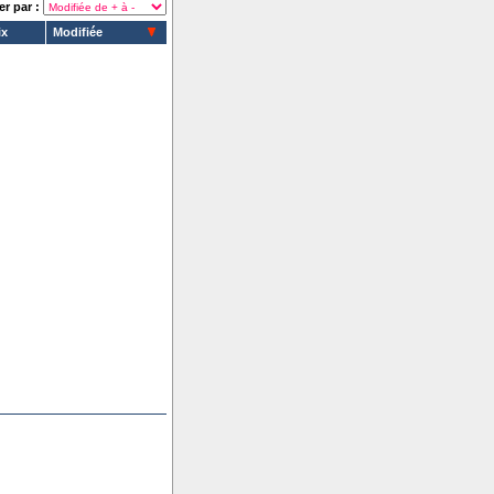
er par :
ix
Modifiée