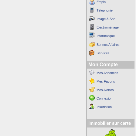
Emploi
Téléphonie
Image & Son
Eléctroménager
Informatique
Bonnes Affaires
Services
Mon Compte
Mes Annonces
Mes Favoris
Mes Alertes
Connexion
Inscription
Immobilier sur carte