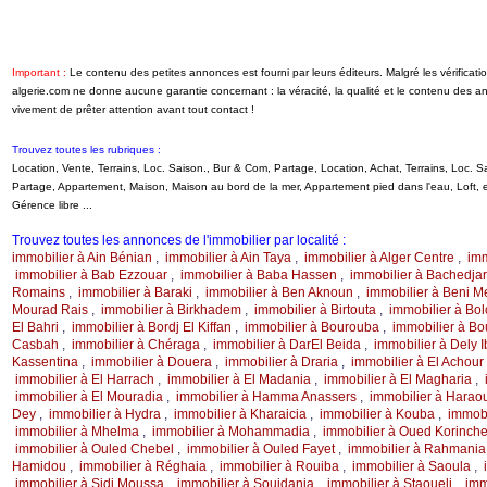
Important :
Le contenu des petites annonces est fourni par leurs éditeurs. Malgré les vérifica
algerie.com ne donne aucune garantie concernant : la véracité, la qualité et le contenu des 
vivement de prêter attention avant tout contact !
Trouvez toutes les rubriques :
Location, Vente, Terrains, Loc. Saison., Bur & Com, Partage, Location, Achat, Terrains, Loc.
Partage, Appartement, Maison, Maison au bord de la mer, Appartement pied dans l'eau, Loft
Gérence libre ...
Trouvez toutes les annonces de l'immobilier par localité :
immobilier à Ain Bénian
,
immobilier à Ain Taya
,
immobilier à Alger Centre
,
imm
immobilier à Bab Ezzouar
,
immobilier à Baba Hassen
,
immobilier à Bachedja
Romains
,
immobilier à Baraki
,
immobilier à Ben Aknoun
,
immobilier à Beni 
Mourad Rais
,
immobilier à Birkhadem
,
immobilier à Birtouta
,
immobilier à Bo
El Bahri
,
immobilier à Bordj El Kiffan
,
immobilier à Bourouba
,
immobilier à B
Casbah
,
immobilier à Chéraga
,
immobilier à DarEl Beida
,
immobilier à Dely 
Kassentina
,
immobilier à Douera
,
immobilier à Draria
,
immobilier à El Achour
immobilier à El Harrach
,
immobilier à El Madania
,
immobilier à El Magharia
,
immobilier à El Mouradia
,
immobilier à Hamma Anassers
,
immobilier à Harao
Dey
,
immobilier à Hydra
,
immobilier à Kharaicia
,
immobilier à Kouba
,
immobi
immobilier à Mhelma
,
immobilier à Mohammadia
,
immobilier à Oued Korinch
immobilier à Ouled Chebel
,
immobilier à Ouled Fayet
,
immobilier à Rahmania
Hamidou
,
immobilier à Réghaia
,
immobilier à Rouiba
,
immobilier à Saoula
,
immobilier à Sidi Moussa
,
immobilier à Souidania
,
immobilier à Staoueli
,
imm