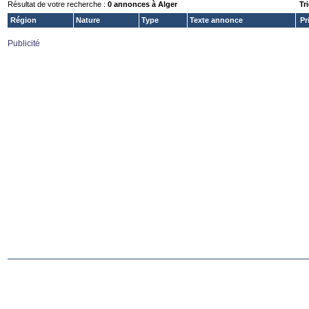
Résultat de votre recherche :
0 annonces à Alger
Tri
Région
Nature
Type
Texte annonce
Pr
Publicité