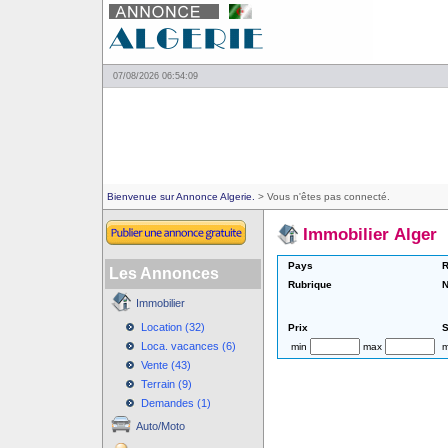
07/08/2026 06:54:09
Bienvenue sur Annonce Algerie.
> Vous n'êtes pas connecté.
Immobilier Alger
Pays
R
Les Annonces
Rubrique
N
Immobilier
Location (32)
Prix
S
Loca. vacances (6)
min
max
m
Vente (43)
Terrain (9)
Demandes (1)
Auto/Moto