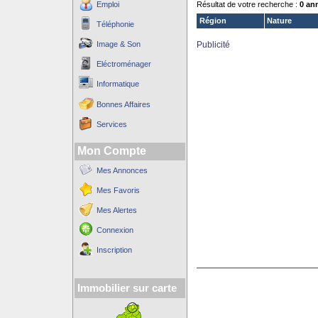
Emploi
Résultat de votre recherche :
0 an
Région
Nature
Téléphonie
Image & Son
Publicité
Eléctroménager
Informatique
Bonnes Affaires
Services
Mon Compte
Mes Annonces
Mes Favoris
Mes Alertes
Connexion
Inscription
Immobilier sur carte