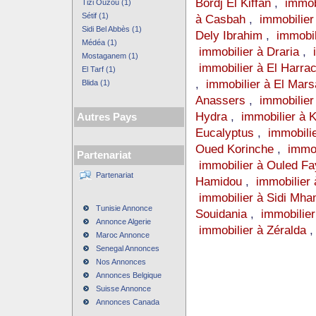
Bordj El Kiffan
,
immob
Tizi Ouzou (1)
Sétif (1)
à Casbah
,
immobilier
Sidi Bel Abbès (1)
Dely Ibrahim
,
immobil
Médéa (1)
immobilier à Draria
,
Mostaganem (1)
immobilier à El Harra
El Tarf (1)
,
immobilier à El Mars
Blida (1)
Anassers
,
immobilier
Hydra
,
immobilier à K
Autres Pays
Eucalyptus
,
immobili
Oued Korinche
,
immo
Partenariat
immobilier à Ouled Fa
Partenariat
Hamidou
,
immobilier
immobilier à Sidi Mh
Tunisie Annonce
Souidania
,
immobilier
Annonce Algerie
immobilier à Zéralda
Maroc Annonce
Senegal Annonces
Nos Annonces
Annonces Belgique
Suisse Annonce
Annonces Canada