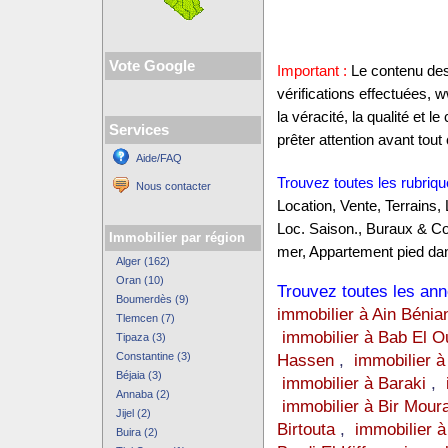
Vote Google
Important :
Le contenu des 
vérifications effectuées,
la véracité, la qualité et
Services
prêter attention avant tout 
Aide/FAQ
Trouvez toutes les rubriqu
Nous contacter
Location, Vente, Terrains,
Loc. Saison., Buraux & C
Immobilier par région
mer, Appartement pied dan
Alger (162)
Oran (10)
Trouvez toutes les anno
Boumerdès (9)
immobilier à Ain Bénia
Tlemcen (7)
immobilier à Bab El O
Tipaza (3)
Constantine (3)
Hassen
,
immobilier à
Béjaia (3)
immobilier à Baraki
,
Annaba (2)
immobilier à Bir Mour
Jijel (2)
Birtouta
,
immobilier à
Buira (2)