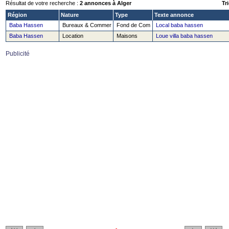
Résultat de votre recherche :
2 annonces à Alger
Tri
Région
Nature
Type
Texte annonce
Baba Hassen
Bureaux & Commer
Fond de Com
Local baba hassen
Baba Hassen
Location
Maisons
Loue villa baba hassen
Publicité