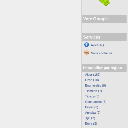
Vote Google
Services
Aide/FAQ
Nous contacter
Immobilier par région
Alger (162)
Oran (10)
Boumerdès (9)
Tlemcen (7)
Tipaza (3)
Constantine (3)
Béjaia (3)
Annaba (2)
Jijel (2)
Buira (2)