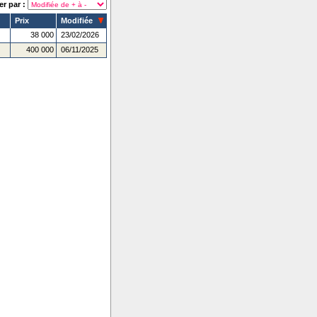
er par :
Prix
Modifiée
38 000
23/02/2026
400 000
06/11/2025