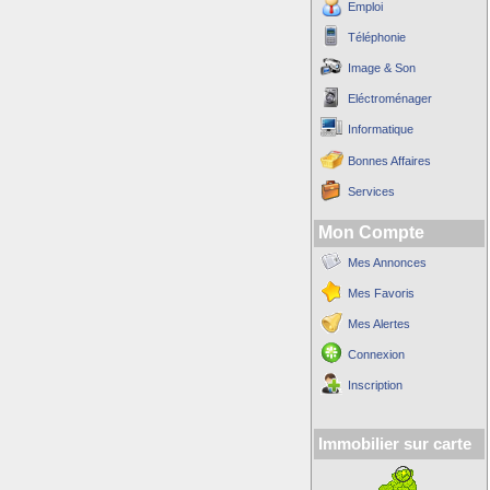
Emploi
Téléphonie
Image & Son
Eléctroménager
Informatique
Bonnes Affaires
Services
Mon Compte
Mes Annonces
Mes Favoris
Mes Alertes
Connexion
Inscription
Immobilier sur carte