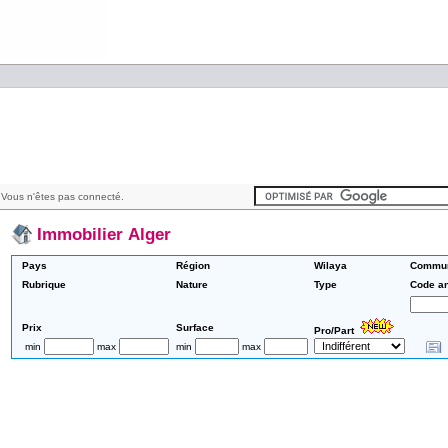
Vous n'êtes pas connecté.
Immobilier Alger
Pays
Région
Wilaya
Commu
Rubrique
Nature
Type
Code a
Prix
Surface
Pro/Part
min
max
min
max