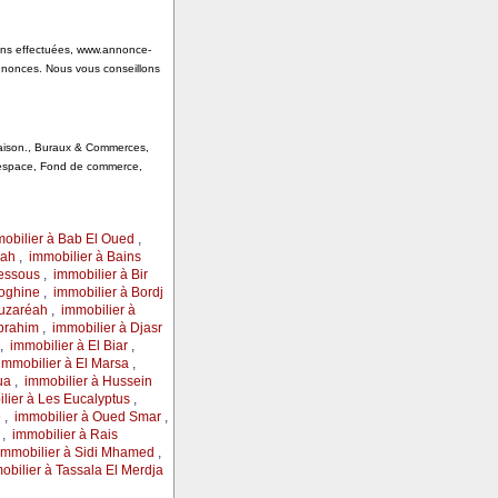
tions effectuées, www.annonce-
annonces. Nous vous conseillons
 Saison., Buraux & Commerces,
, espace, Fond de commerce,
obilier à Bab El Oued
,
rah
,
immobilier à Bains
Messous
,
immobilier à Bir
loghine
,
immobilier à Bordj
ouzaréah
,
immobilier à
Ibrahim
,
immobilier à Djasr
,
immobilier à El Biar
,
immobilier à El Marsa
,
ua
,
immobilier à Hussein
lier à Les Eucalyptus
,
e
,
immobilier à Oued Smar
,
,
immobilier à Rais
immobilier à Sidi Mhamed
,
obilier à Tassala El Merdja