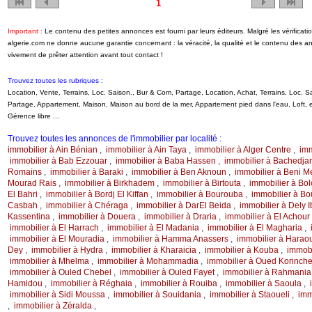
1
Important :
Le contenu des petites annonces est fourni par leurs éditeurs. Malgré les vérifica
algerie.com ne donne aucune garantie concernant : la véracité, la qualité et le contenu des 
vivement de prêter attention avant tout contact !
Trouvez toutes les rubriques :
Location, Vente, Terrains, Loc. Saison., Bur & Com, Partage, Location, Achat, Terrains, Loc.
Partage, Appartement, Maison, Maison au bord de la mer, Appartement pied dans l'eau, Loft
Gérence libre ...
Trouvez toutes les annonces de l'immobilier par localité :
immobilier à Ain Bénian
,
immobilier à Ain Taya
,
immobilier à Alger Centre
,
imm
immobilier à Bab Ezzouar
,
immobilier à Baba Hassen
,
immobilier à Bachedja
Romains
,
immobilier à Baraki
,
immobilier à Ben Aknoun
,
immobilier à Beni 
Mourad Rais
,
immobilier à Birkhadem
,
immobilier à Birtouta
,
immobilier à Bo
El Bahri
,
immobilier à Bordj El Kiffan
,
immobilier à Bourouba
,
immobilier à B
Casbah
,
immobilier à Chéraga
,
immobilier à DarEl Beida
,
immobilier à Dely 
Kassentina
,
immobilier à Douera
,
immobilier à Draria
,
immobilier à El Achour
immobilier à El Harrach
,
immobilier à El Madania
,
immobilier à El Magharia
,
immobilier à El Mouradia
,
immobilier à Hamma Anassers
,
immobilier à Harao
Dey
,
immobilier à Hydra
,
immobilier à Kharaicia
,
immobilier à Kouba
,
immobi
immobilier à Mhelma
,
immobilier à Mohammadia
,
immobilier à Oued Korinch
immobilier à Ouled Chebel
,
immobilier à Ouled Fayet
,
immobilier à Rahmania
Hamidou
,
immobilier à Réghaia
,
immobilier à Rouiba
,
immobilier à Saoula
,
immobilier à Sidi Moussa
,
immobilier à Souidania
,
immobilier à Staoueli
,
imm
,
immobilier à Zéralda
,