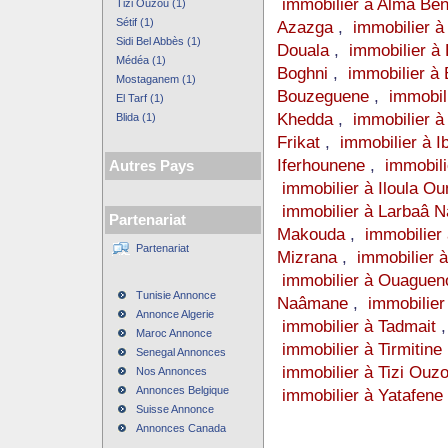
immobilier à Alma Be
Tizi Ouzou (1)
Sétif (1)
Azazga
,
immobilier à
Sidi Bel Abbès (1)
Douala
,
immobilier à 
Médéa (1)
Boghni
,
immobilier à
Mostaganem (1)
Bouzeguene
,
immobil
El Tarf (1)
Khedda
,
immobilier à
Blida (1)
Frikat
,
immobilier à I
Iferhounene
,
immobili
Autres Pays
immobilier à Iloula O
immobilier à Larbaâ N
Partenariat
Makouda
,
immobilier
Partenariat
Mizrana
,
immobilier 
immobilier à Ouaguen
Tunisie Annonce
Naâmane
,
immobilie
Annonce Algerie
immobilier à Tadmait
Maroc Annonce
immobilier à Tirmitine
Senegal Annonces
immobilier à Tizi Ouz
Nos Annonces
Annonces Belgique
immobilier à Yatafene
Suisse Annonce
Annonces Canada