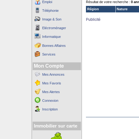
Emploi
Résultat de votre recherche :
0 an
Région
Nature
Téléphonie
Image & Son
Publicité
Eléctroménager
Informatique
Bonnes Affaires
Services
Mon Compte
Mes Annonces
Mes Favoris
Mes Alertes
Connexion
Inscription
Immobilier sur carte