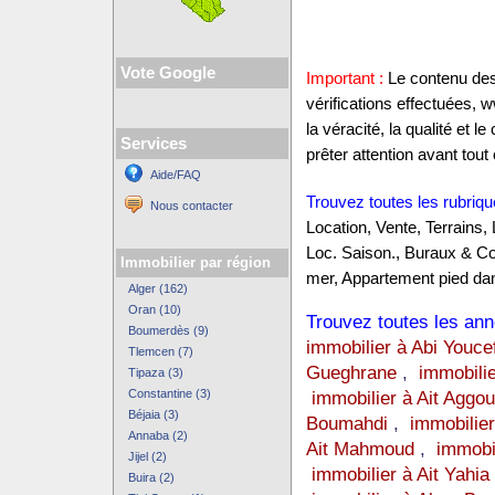
Vote Google
Important :
Le contenu des 
vérifications effectuées,
la véracité, la qualité et
Services
prêter attention avant tout 
Aide/FAQ
Trouvez toutes les rubriqu
Nous contacter
Location, Vente, Terrains,
Loc. Saison., Buraux & C
Immobilier par région
mer, Appartement pied dan
Alger (162)
Oran (10)
Trouvez toutes les anno
Boumerdès (9)
immobilier à Abi Youce
Tlemcen (7)
Gueghrane
,
immobili
Tipaza (3)
Constantine (3)
immobilier à Ait Aggo
Béjaia (3)
Boumahdi
,
immobilier
Annaba (2)
Ait Mahmoud
,
immobi
Jijel (2)
immobilier à Ait Yahia
Buira (2)