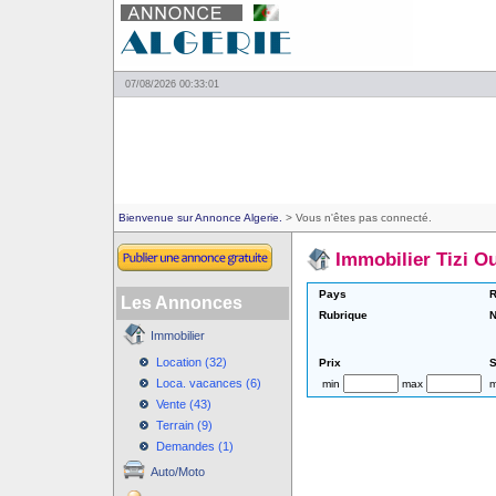
07/08/2026 00:33:01
Bienvenue sur Annonce Algerie.
> Vous n'êtes pas connecté.
Immobilier Tizi O
Pays
R
Les Annonces
Rubrique
N
Immobilier
Location (32)
Prix
S
Loca. vacances (6)
min
max
m
Vente (43)
Terrain (9)
Demandes (1)
Auto/Moto