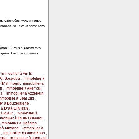
tions effectuées, www.annonce-
annonces. Nous vous conseillons
 Saison., Buraux & Commerces,
, espace, Fond de commerce,
,
immobilier à Ain El
 Ait Bouadou
,
immobilier à
Ait Mahmoud
,
immobilier à
il
,
immobilier à Akerrou
,
ga
,
immobilier à Azzefoun
,
mmobilier à Beni Ziki
,
ier à Bouzeguene
,
 à Draâ El Mizan
,
à Idjeur
,
immobilier à
mobilier à Iloula Oumalou
,
,
immobilier à Maâtkas
,
r à Mizrana
,
immobilier à
,
immobilier à Ouled Ksari
,
nine
,
immobilier à Tadmait