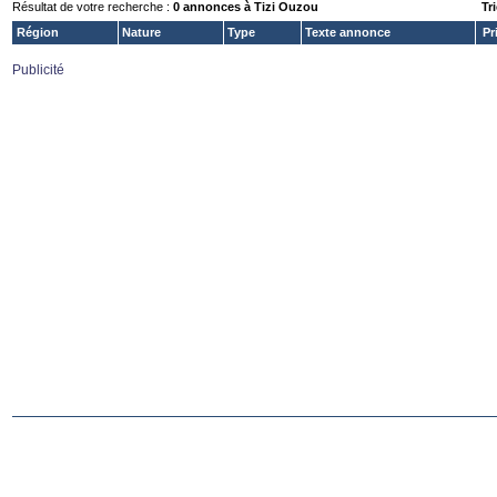
Résultat de votre recherche :
0 annonces à Tizi Ouzou
Tri
Région
Nature
Type
Texte annonce
Pr
Publicité