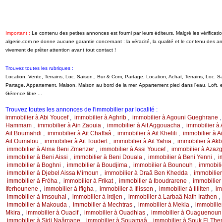
Important :
Le contenu des petites annonces est fourni par leurs éditeurs. Malgré les vérifica
algerie.com ne donne aucune garantie concernant : la véracité, la qualité et le contenu des 
vivement de prêter attention avant tout contact !
Trouvez toutes les rubriques :
Location, Vente, Terrains, Loc. Saison., Bur & Com, Partage, Location, Achat, Terrains, Loc.
Partage, Appartement, Maison, Maison au bord de la mer, Appartement pied dans l'eau, Loft
Gérence libre ...
Trouvez toutes les annonces de l'immobilier par localité :
immobilier à Abi Youcef
,
immobilier à Aghrib
,
immobilier à Agouni Gueghrane
Hammam
,
immobilier à Ain Zaouia
,
immobilier à Ait Aggouacha
,
immobilier à
Ait Boumahdi
,
immobilier à Ait Chaffaâ
,
immobilier à Ait Khelili
,
immobilier à 
Ait Oumalou
,
immobilier à Ait Toudert
,
immobilier à Ait Yahia
,
immobilier à Akb
immobilier à Alma Beni Zmenzer
,
immobilier à Assi Youcef
,
immobilier à Azaz
immobilier à Beni Aissi
,
immobilier à Beni Douala
,
immobilier à Beni Yenni
,
i
immobilier à Boghni
,
immobilier à Boudjima
,
immobilier à Bounouh
,
immobil
immobilier à Djebel Aissa Mimoun
,
immobilier à Draâ Ben Khedda
,
immobilier
immobilier à Fréha
,
immobilier à Frikat
,
immobilier à Iboudrarene
,
immobilier 
Iferhounene
,
immobilier à Ifigha
,
immobilier à Iflissen
,
immobilier à Illilten
,
im
immobilier à Imsouhal
,
immobilier à Irdjen
,
immobilier à Larbaâ Nath Irathen
immobilier à Makouda
,
immobilier à Mechtras
,
immobilier à Mekla
,
immobilie
Mkira
,
immobilier à Ouacif
,
immobilier à Ouadhias
,
immobilier à Ouaguenoun
immobilier à Sidi Naâmane
,
immobilier à Souamaâ
,
immobilier à Souk El The