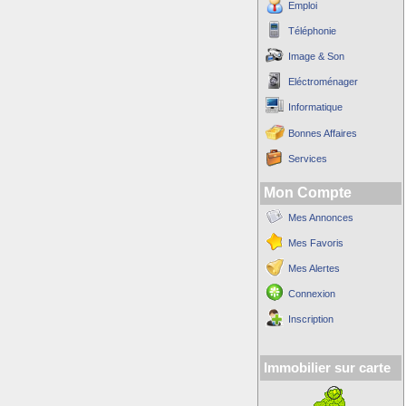
Emploi
Téléphonie
Image & Son
Eléctroménager
Informatique
Bonnes Affaires
Services
Mon Compte
Mes Annonces
Mes Favoris
Mes Alertes
Connexion
Inscription
Immobilier sur carte