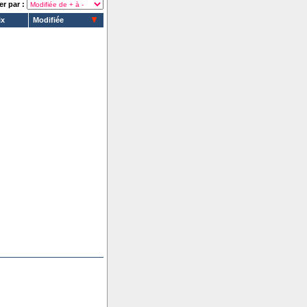
er par :
ix
Modifiée