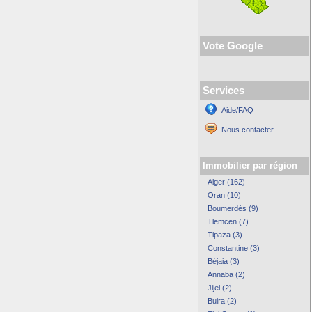
Vote Google
Services
Aide/FAQ
Nous contacter
Immobilier par région
Alger (162)
Oran (10)
Boumerdès (9)
Tlemcen (7)
Tipaza (3)
Constantine (3)
Béjaia (3)
Annaba (2)
Jijel (2)
Buira (2)