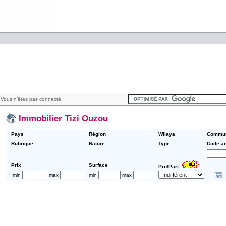
Vous n'êtes pas connecté.
Immobilier Tizi Ouzou
Pays
Région
Wilaya
Commu
Rubrique
Nature
Type
Code a
Prix
Surface
Pro/Part
min
max
min
max