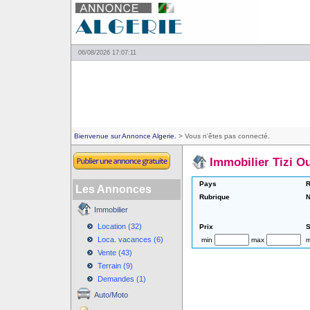
06/08/2026 17:07:11
Bienvenue sur Annonce Algerie.
> Vous n'êtes pas connecté.
Immobilier Tizi O
Pays
R
Les Annonces
Rubrique
N
Immobilier
Location (32)
Prix
S
Loca. vacances (6)
min
max
m
Vente (43)
Terrain (9)
Demandes (1)
Auto/Moto