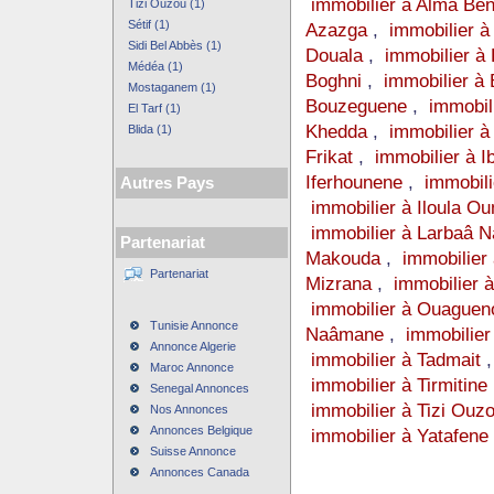
immobilier à Alma Be
Tizi Ouzou (1)
Sétif (1)
Azazga
,
immobilier à
Sidi Bel Abbès (1)
Douala
,
immobilier à 
Médéa (1)
Boghni
,
immobilier à
Mostaganem (1)
Bouzeguene
,
immobil
El Tarf (1)
Khedda
,
immobilier à
Blida (1)
Frikat
,
immobilier à I
Iferhounene
,
immobili
Autres Pays
immobilier à Iloula O
immobilier à Larbaâ N
Partenariat
Makouda
,
immobilier
Partenariat
Mizrana
,
immobilier 
immobilier à Ouaguen
Tunisie Annonce
Naâmane
,
immobilie
Annonce Algerie
immobilier à Tadmait
Maroc Annonce
immobilier à Tirmitine
Senegal Annonces
immobilier à Tizi Ouz
Nos Annonces
Annonces Belgique
immobilier à Yatafene
Suisse Annonce
Annonces Canada