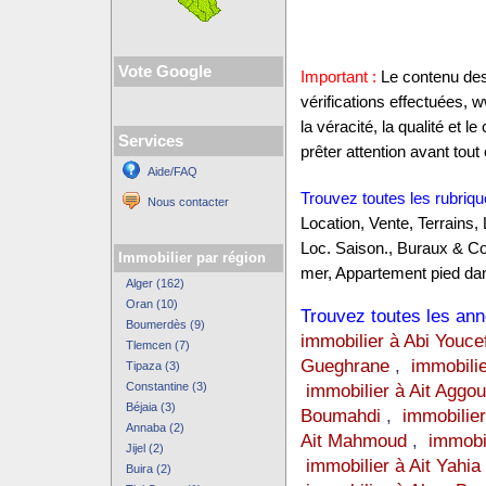
Vote Google
Important :
Le contenu des 
vérifications effectuées,
la véracité, la qualité et
Services
prêter attention avant tout 
Aide/FAQ
Trouvez toutes les rubriqu
Nous contacter
Location, Vente, Terrains,
Loc. Saison., Buraux & C
Immobilier par région
mer, Appartement pied dan
Alger (162)
Oran (10)
Trouvez toutes les anno
Boumerdès (9)
immobilier à Abi Youce
Tlemcen (7)
Gueghrane
,
immobili
Tipaza (3)
Constantine (3)
immobilier à Ait Aggo
Béjaia (3)
Boumahdi
,
immobilier
Annaba (2)
Ait Mahmoud
,
immobi
Jijel (2)
immobilier à Ait Yahia
Buira (2)