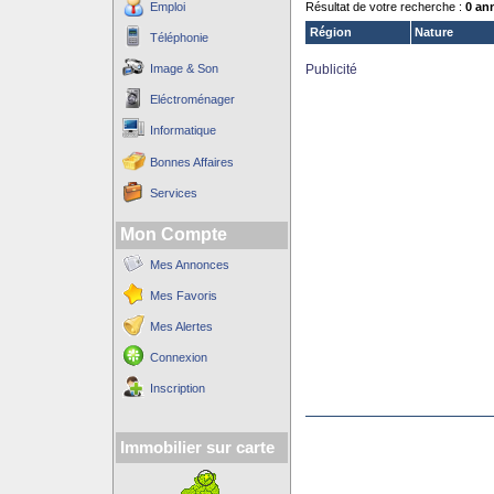
Emploi
Résultat de votre recherche :
0 an
Région
Nature
Téléphonie
Image & Son
Publicité
Eléctroménager
Informatique
Bonnes Affaires
Services
Mon Compte
Mes Annonces
Mes Favoris
Mes Alertes
Connexion
Inscription
Immobilier sur carte