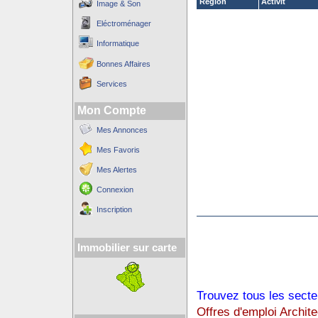
Région
Activit´
Image & Son
Eléctroménager
Informatique
Bonnes Affaires
Services
Mon Compte
Mes Annonces
Mes Favoris
Mes Alertes
Connexion
Inscription
Immobilier sur carte
Trouvez tous les secte
Offres d'emploi Archite