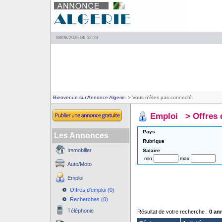
08/08/2026 06:52:23
Bienvenue sur Annonce Algerie.
> Vous n'êtes pas connecté.
Emploi
>
Offres 
Pays
Les Annonces
Rubrique
Immobilier
Salaire
min
max
Auto/Moto
Emploi
Offres d'emploi (0)
Recherches (0)
Téléphonie
Résultat de votre recherche :
0 an