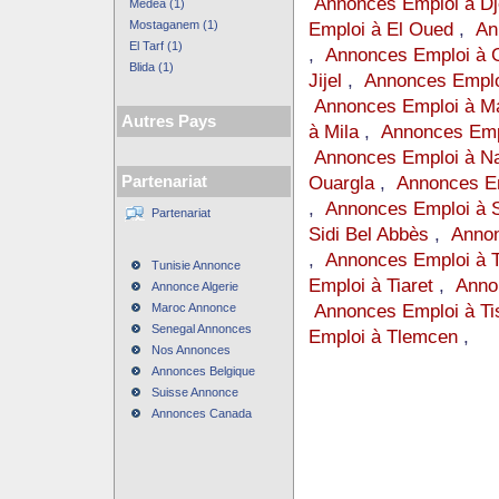
Annonces Emploi à Dj
Médéa (1)
Mostaganem (1)
Emploi à El Oued
,
An
El Tarf (1)
,
Annonces Emploi à 
Blida (1)
Jijel
,
Annonces Emplo
Annonces Emploi à M
Autres Pays
à Mila
,
Annonces Emp
Annonces Emploi à 
Ouargla
,
Annonces E
Partenariat
,
Annonces Emploi à 
Partenariat
Sidi Bel Abbès
,
Annon
,
Annonces Emploi à 
Tunisie Annonce
Emploi à Tiaret
,
Anno
Annonce Algerie
Annonces Emploi à Ti
Maroc Annonce
Senegal Annonces
Emploi à Tlemcen
,
Nos Annonces
Annonces Belgique
Suisse Annonce
Annonces Canada