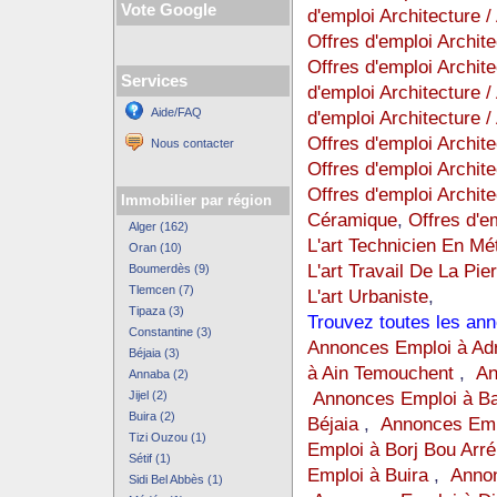
Vote Google
d'emploi Architecture / 
Offres d'emploi Architec
Offres d'emploi Archite
Services
d'emploi Architecture /
Aide/FAQ
d'emploi Architecture /
Offres d'emploi Archite
Nous contacter
Offres d'emploi Archite
Offres d'emploi Archite
Immobilier par région
Céramique
,
Offres d'em
Alger (162)
L'art Technicien En Mé
Oran (10)
L'art Travail De La Pie
Boumerdès (9)
Tlemcen (7)
L'art Urbaniste
,
Tipaza (3)
Trouvez toutes les an
Constantine (3)
Annonces Emploi à Ad
Béjaia (3)
à Ain Temouchent
,
An
Annaba (2)
Annonces Emploi à B
Jijel (2)
Buira (2)
Béjaia
,
Annonces Emp
Tizi Ouzou (1)
Emploi à Borj Bou Arrér
Sétif (1)
Emploi à Buira
,
Annon
Sidi Bel Abbès (1)