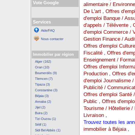
Vote Google
alimentaire / Environ
De L'art
,
Offres d'emp
d'emploi Banque / Ass
Services
d'appels / Télévente
,
Aide/FAQ
d'emploi Commerce / Ve
Gestion Finance / Audi
Nous contacter
Offres d'emploi Cultur
Fiscalité
,
Offres d'empl
Immobilier par région
Enseignement / Format
Alger (162)
Offres d'emploi Inform
Oran (10)
Production
,
Offres d'
Boumerdès (9)
Tlemcen (7)
d'emploi Journalisme / 
Tipaza (3)
Publicité / Communica
Constantine (3)
Offres d'emploi Santé 
Béjaia (3)
Public
,
Offres d'emplo
Annaba (2)
Tourisme / Hôtellerie /
Jijel (2)
Buira (2)
Livraison
,
Tizi Ouzou (1)
Trouvez toutes les ann
Sétif (1)
immobilier à Béjaia
,
Sidi Bel Abbès (1)