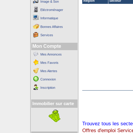
Région
Secteur
Image & Son
Eléctroménager
Informatique
Bonnes Affaires
Services
Mon Compte
Mes Annonces
Mes Favoris
Mes Alertes
Connexion
Inscription
Immobilier sur carte
Trouvez tous les secte
Offres d'emploi Servic