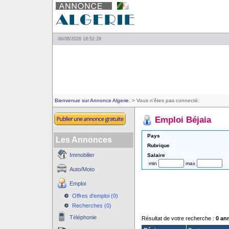
06/08/2026 18:52:29
Bienvenue sur Annonce Algerie.
> Vous n'êtes pas connecté.
Emploi Béjaia
Pays
Les Annonces
Rubrique
Immobilier
Salaire
min
max
Auto/Moto
Emploi
Offres d'emploi (0)
Recherches (0)
Téléphonie
Résultat de votre recherche :
0 an