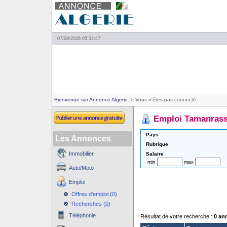
07/08/2026 05:32:47
Bienvenue sur Annonce Algerie.
> Vous n'êtes pas connecté.
Emploi Tamanrass
Pays
Les Annonces
Rubrique
Immobilier
Salaire
min
max
Auto/Moto
Emploi
Offres d'emploi (0)
Recherches (0)
Téléphonie
Résultat de votre recherche :
0 an