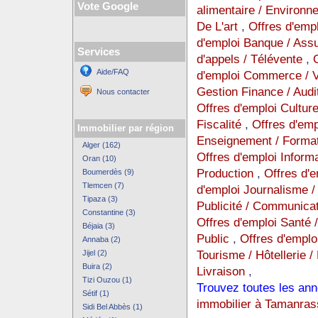
Vote Google
alimentaire / Environ
De L'art
,
Offres d'emp
d'emploi Banque / Ass
Services
d'appels / Télévente
,
Aide/FAQ
d'emploi Commerce / Ve
Gestion Finance / Audi
Nous contacter
Offres d'emploi Cultur
Fiscalité
,
Offres d'empl
Immobilier par région
Enseignement / Format
Alger (162)
Offres d'emploi Inform
Oran (10)
Production
,
Offres d'
Boumerdès (9)
Tlemcen (7)
d'emploi Journalisme / 
Tipaza (3)
Publicité / Communica
Constantine (3)
Offres d'emploi Santé 
Béjaia (3)
Public
,
Offres d'emplo
Annaba (2)
Tourisme / Hôtellerie /
Jijel (2)
Buira (2)
Livraison
,
Tizi Ouzou (1)
Trouvez toutes les ann
Sétif (1)
immobilier à Tamanras
Sidi Bel Abbès (1)