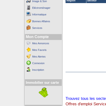
Région
Secteur
Image & Son
Eléctroménager
Informatique
Bonnes Affaires
Services
Mon Compte
Mes Annonces
Mes Favoris
Mes Alertes
Connexion
Inscription
Immobilier sur carte
Trouvez tous les secte
Offres d'emploi Servic