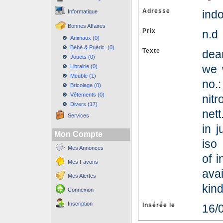
Adresse
ind
Informatique
Bonnes Affaires
Prix
n.
Animaux (0)
Bébé & Puéric. (0)
Texte
dea
Jouets (0)
we w
Librairie (0)
Meuble (1)
no.:
Bricolage (0)
Vêtements (0)
nitr
Divers (17)
net
Services
in 
Mon Compte
iso
Mes Annonces
of i
Mes Favoris
avai
Mes Alertes
kind
Connexion
Inscription
Insérée le
16/