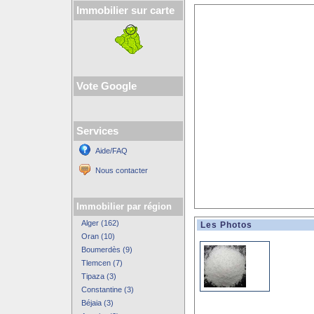
Immobilier sur carte
Vote Google
Services
Aide/FAQ
Nous contacter
Immobilier par région
Alger (162)
Les Photos
Oran (10)
Boumerdès (9)
Tlemcen (7)
Tipaza (3)
Constantine (3)
Béjaia (3)