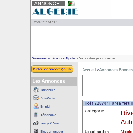
07/08/2026 04:22:41
Bienvenue sur Annonce Algerie.
> Vous n'êtes pas connecté.
Accueil
Annonces Bonnes 
>
Les Annonces
Immobilier
Auto/Moto
[Réf:228704] Urea fertil
Emploi
Catégorie
Div
Téléphonie
Aut
Image & Son
Eléctroménager
Localisation
Algerie