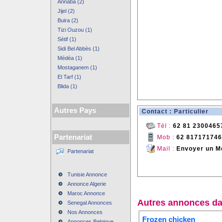
Annaba (2)
Jijel (2)
Buira (2)
Tizi Ouzou (1)
Sétif (1)
Sidi Bel Abbès (1)
Médéa (1)
Mostaganem (1)
El Tarf (1)
Blida (1)
Autres Pays
Contact : Particulier
Tél :
62 81 2300465
Partenariat
Mob :
62 81717174
Mail :
Envoyer un M
Partenariat
Tunisie Annonce
Annonce Algerie
Maroc Annonce
Autres annonces da
Senegal Annonces
Nos Annonces
Frozen chicken
Annonces Belgique