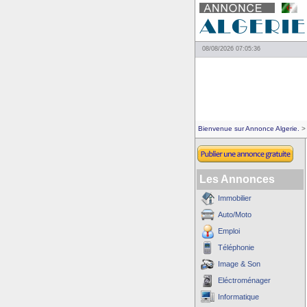
08/08/2026 07:05:36
Bienvenue sur Annonce Algerie.
> 
Les Annonces
Immobilier
Auto/Moto
Emploi
Téléphonie
Image & Son
Eléctroménager
Informatique