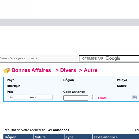
Vous n'êtes pas connecté.
Bonnes Affaires
>
Divers
>
Autre
Pays
Région
Wilaya
Rubrique
Nature
Prix
Code annonce
min
max
Photo
Résultat de votre recherche :
49 annonces
Tri
Région
Nature
Type
Texte annonce