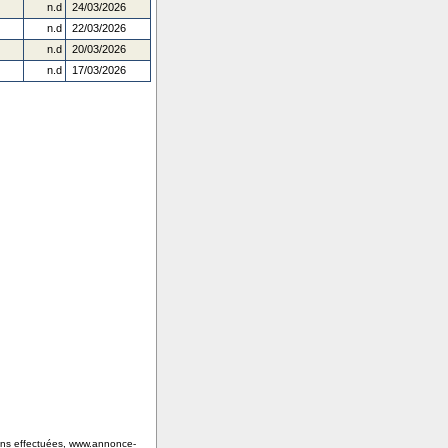
n.d
24/03/2026
n.d
22/03/2026
n.d
20/03/2026
n.d
17/03/2026
tions effectuées, www.annonce-