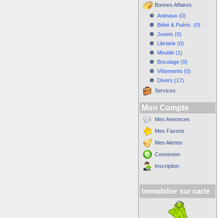
Bonnes Affaires
Animaux (0)
Bébé & Puéric. (0)
Jouets (0)
Librairie (0)
Meuble (1)
Bricolage (0)
Vêtements (0)
Divers (17)
Services
Mon Compte
Mes Annonces
Mes Favoris
Mes Alertes
Connexion
Inscription
Immobilier sur carte