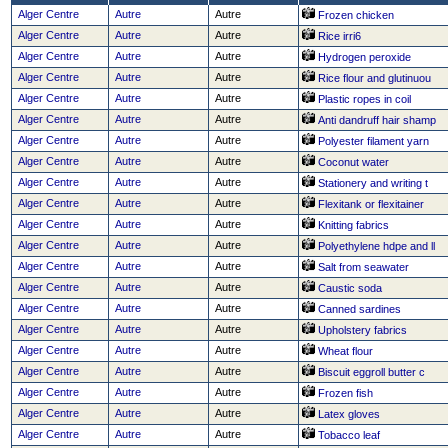
Alger Centre
Autre
Autre
Frozen chicken
Alger Centre
Autre
Autre
Rice irri6
Alger Centre
Autre
Autre
Hydrogen peroxide
Alger Centre
Autre
Autre
Rice flour and glutinuou
Alger Centre
Autre
Autre
Plastic ropes in coil
Alger Centre
Autre
Autre
Anti dandruff hair shamp
Alger Centre
Autre
Autre
Polyester filament yarn
Alger Centre
Autre
Autre
Coconut water
Alger Centre
Autre
Autre
Stationery and writing t
Alger Centre
Autre
Autre
Flexitank or flexitainer
Alger Centre
Autre
Autre
Knitting fabrics
Alger Centre
Autre
Autre
Polyethylene hdpe and ll
Alger Centre
Autre
Autre
Salt from seawater
Alger Centre
Autre
Autre
Caustic soda
Alger Centre
Autre
Autre
Canned sardines
Alger Centre
Autre
Autre
Upholstery fabrics
Alger Centre
Autre
Autre
Wheat flour
Alger Centre
Autre
Autre
Biscuit eggroll butter c
Alger Centre
Autre
Autre
Frozen fish
Alger Centre
Autre
Autre
Latex gloves
Alger Centre
Autre
Autre
Tobacco leaf