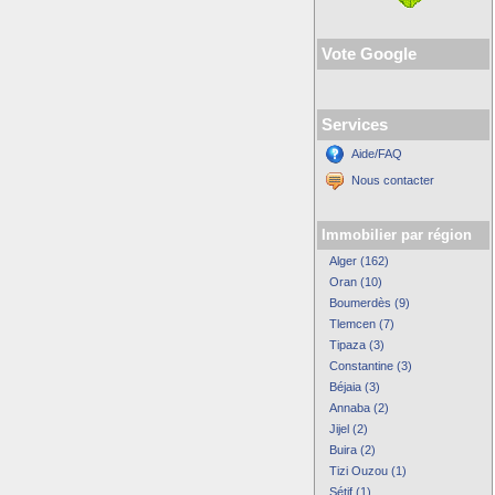
Vote Google
Services
Aide/FAQ
Nous contacter
Immobilier par région
Alger (162)
Oran (10)
Boumerdès (9)
Tlemcen (7)
Tipaza (3)
Constantine (3)
Béjaia (3)
Annaba (2)
Jijel (2)
Buira (2)
Tizi Ouzou (1)
Sétif (1)