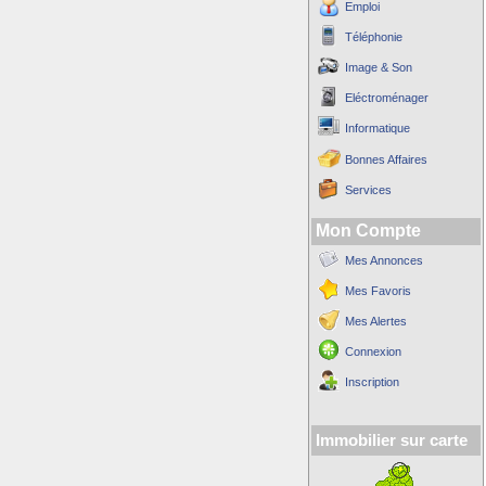
Emploi
Téléphonie
Image & Son
Eléctroménager
Informatique
Bonnes Affaires
Services
Mon Compte
Mes Annonces
Mes Favoris
Mes Alertes
Connexion
Inscription
Immobilier sur carte