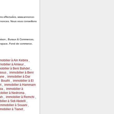
tions effectuées, www.annonce-
annonces. Nous vous conseillons
 Saison., Buraux & Commerces,
, espace, Fond de commerce,
obilier à Ain Kebira
,
mobilier à Amieur
,
obilier à Beni Bahdel
,
rsous
,
immobilier à Beni
ane
,
immobilier à Dar
l Bouihi
,
immobilier à El
t
,
immobilier à Hammam
ia
,
immobilier à
bilier à Nedroma
,
ah
,
immobilier à Remchi
,
ilier à Sidi Abdelli
,
immobilier à Souani
,
mobilier à Tianet
,