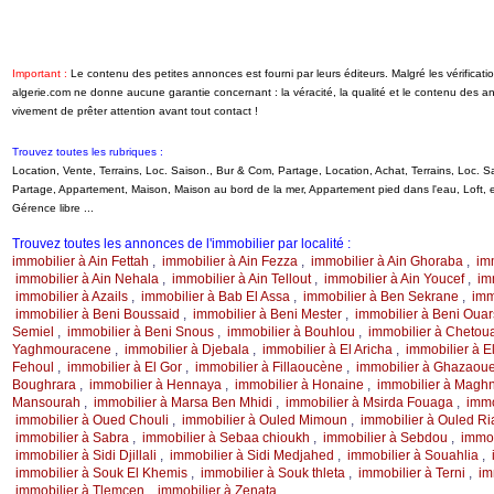
Important :
Le contenu des petites annonces est fourni par leurs éditeurs. Malgré les vérifica
algerie.com ne donne aucune garantie concernant : la véracité, la qualité et le contenu des 
vivement de prêter attention avant tout contact !
Trouvez toutes les rubriques :
Location, Vente, Terrains, Loc. Saison., Bur & Com, Partage, Location, Achat, Terrains, Loc.
Partage, Appartement, Maison, Maison au bord de la mer, Appartement pied dans l'eau, Loft
Gérence libre ...
Trouvez toutes les annonces de l'immobilier par localité :
immobilier à Ain Fettah
,
immobilier à Ain Fezza
,
immobilier à Ain Ghoraba
,
imm
immobilier à Ain Nehala
,
immobilier à Ain Tellout
,
immobilier à Ain Youcef
,
im
immobilier à Azails
,
immobilier à Bab El Assa
,
immobilier à Ben Sekrane
,
imm
immobilier à Beni Boussaid
,
immobilier à Beni Mester
,
immobilier à Beni Oua
Semiel
,
immobilier à Beni Snous
,
immobilier à Bouhlou
,
immobilier à Chetou
Yaghmouracene
,
immobilier à Djebala
,
immobilier à El Aricha
,
immobilier à E
Fehoul
,
immobilier à El Gor
,
immobilier à Fillaoucène
,
immobilier à Ghazaoue
Boughrara
,
immobilier à Hennaya
,
immobilier à Honaine
,
immobilier à Maghn
Mansourah
,
immobilier à Marsa Ben Mhidi
,
immobilier à Msirda Fouaga
,
immo
immobilier à Oued Chouli
,
immobilier à Ouled Mimoun
,
immobilier à Ouled Ri
immobilier à Sabra
,
immobilier à Sebaa chioukh
,
immobilier à Sebdou
,
immob
immobilier à Sidi Djillali
,
immobilier à Sidi Medjahed
,
immobilier à Souahlia
,
immobilier à Souk El Khemis
,
immobilier à Souk thleta
,
immobilier à Terni
,
im
immobilier à Tlemcen
,
immobilier à Zenata
,