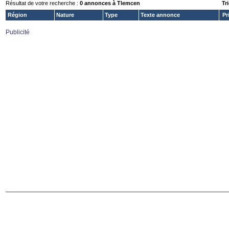
Résultat de votre recherche :
0 annonces à Tlemcen
Tri
Région
Nature
Type
Texte annonce
Pr
Publicité