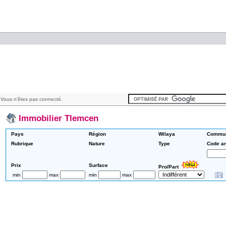
Vous n'êtes pas connecté.
Immobilier Tlemcen
Pays
Région
Wilaya
Commu
Rubrique
Nature
Type
Code a
Prix
Surface
Pro/Part
min
max
min
max