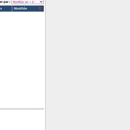
er par :
ix
Modifiée