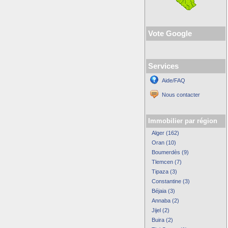
Vote Google
Services
Aide/FAQ
Nous contacter
Immobilier par région
Alger (162)
Oran (10)
Boumerdès (9)
Tlemcen (7)
Tipaza (3)
Constantine (3)
Béjaia (3)
Annaba (2)
Jijel (2)
Buira (2)