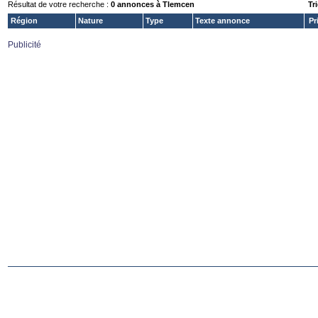
Résultat de votre recherche :
0 annonces à Tlemcen
Tri
Région
Nature
Type
Texte annonce
Pr
Publicité