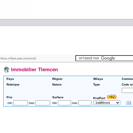
Vous n'êtes pas connecté.
Immobilier Tlemcen
Pays
Région
Wilaya
Commu
Rubrique
Nature
Type
Code a
Prix
Surface
Pro/Part
min
max
min
max