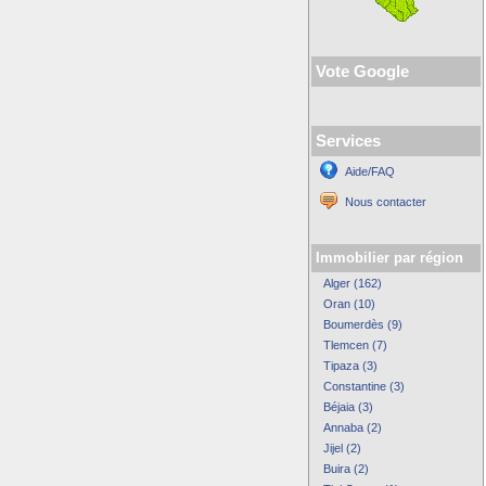
Vote Google
Services
Aide/FAQ
Nous contacter
Immobilier par région
Alger (162)
Oran (10)
Boumerdès (9)
Tlemcen (7)
Tipaza (3)
Constantine (3)
Béjaia (3)
Annaba (2)
Jijel (2)
Buira (2)