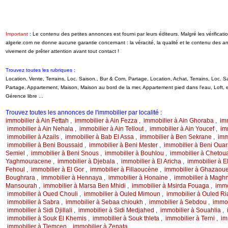
Important :
Le contenu des petites annonces est fourni par leurs éditeurs. Malgré les vérifica
algerie.com ne donne aucune garantie concernant : la véracité, la qualité et le contenu des 
vivement de prêter attention avant tout contact !
Trouvez toutes les rubriques :
Location, Vente, Terrains, Loc. Saison., Bur & Com, Partage, Location, Achat, Terrains, Loc.
Partage, Appartement, Maison, Maison au bord de la mer, Appartement pied dans l'eau, Loft
Gérence libre ...
Trouvez toutes les annonces de l'immobilier par localité :
immobilier à Ain Fettah
,
immobilier à Ain Fezza
,
immobilier à Ain Ghoraba
,
imm
immobilier à Ain Nehala
,
immobilier à Ain Tellout
,
immobilier à Ain Youcef
,
im
immobilier à Azails
,
immobilier à Bab El Assa
,
immobilier à Ben Sekrane
,
imm
immobilier à Beni Boussaid
,
immobilier à Beni Mester
,
immobilier à Beni Oua
Semiel
,
immobilier à Beni Snous
,
immobilier à Bouhlou
,
immobilier à Chetou
Yaghmouracene
,
immobilier à Djebala
,
immobilier à El Aricha
,
immobilier à E
Fehoul
,
immobilier à El Gor
,
immobilier à Fillaoucène
,
immobilier à Ghazaoue
Boughrara
,
immobilier à Hennaya
,
immobilier à Honaine
,
immobilier à Maghn
Mansourah
,
immobilier à Marsa Ben Mhidi
,
immobilier à Msirda Fouaga
,
immo
immobilier à Oued Chouli
,
immobilier à Ouled Mimoun
,
immobilier à Ouled Ri
immobilier à Sabra
,
immobilier à Sebaa chioukh
,
immobilier à Sebdou
,
immob
immobilier à Sidi Djillali
,
immobilier à Sidi Medjahed
,
immobilier à Souahlia
,
immobilier à Souk El Khemis
,
immobilier à Souk thleta
,
immobilier à Terni
,
im
immobilier à Tlemcen
,
immobilier à Zenata
,