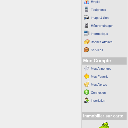
Emploi
Téléphonie
Image & Son
Eléctroménager
Informatique
Bonnes Affaires
Services
Mon Compte
Mes Annonces
Mes Favoris
Mes Alertes
Connexion
Inscription
Immobilier sur carte