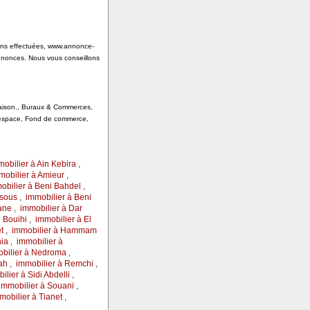
tions effectuées, www.annonce-
annonces. Nous vous conseillons
 Saison., Buraux & Commerces,
, espace, Fond de commerce,
obilier à Ain Kebira
,
mobilier à Amieur
,
obilier à Beni Bahdel
,
rsous
,
immobilier à Beni
ane
,
immobilier à Dar
l Bouihi
,
immobilier à El
t
,
immobilier à Hammam
ia
,
immobilier à
bilier à Nedroma
,
ah
,
immobilier à Remchi
,
ilier à Sidi Abdelli
,
immobilier à Souani
,
mobilier à Tianet
,