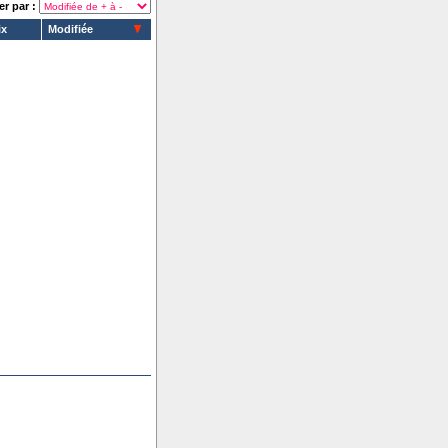
er par :
ix
Modifiée