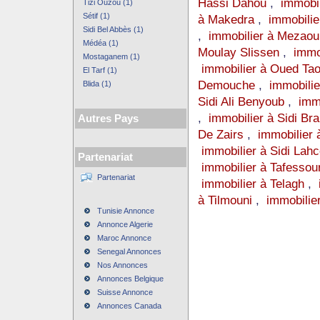
Hassi Dahou
,
immobi
Tizi Ouzou (1)
Sétif (1)
à Makedra
,
immobili
Sidi Bel Abbès (1)
,
immobilier à Mezaou
Médéa (1)
Moulay Slissen
,
immo
Mostaganem (1)
immobilier à Oued Tao
El Tarf (1)
Demouche
,
immobilie
Blida (1)
Sidi Ali Benyoub
,
immo
,
immobilier à Sidi Br
Autres Pays
De Zairs
,
immobilier
immobilier à Sidi Lah
Partenariat
immobilier à Tafessou
Partenariat
immobilier à Telagh
,
à Tilmouni
,
immobilie
Tunisie Annonce
Annonce Algerie
Maroc Annonce
Senegal Annonces
Nos Annonces
Annonces Belgique
Suisse Annonce
Annonces Canada