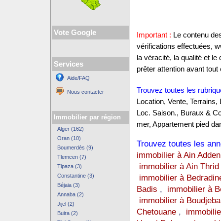
Vote Google
Important :
Le contenu des 
vérifications effectuées,
la véracité, la qualité et
Services
prêter attention avant tout 
Aide/FAQ
Trouvez toutes les rubriqu
Nous contacter
Location, Vente, Terrains,
Loc. Saison., Buraux & C
Immobilier par région
mer, Appartement pied dan
Alger (162)
Oran (10)
Trouvez toutes les anno
Boumerdès (9)
immobilier à Ain Adden
Tlemcen (7)
immobilier à Ain Thrid
Tipaza (3)
Constantine (3)
immobilier à Bedradin
Béjaia (3)
Badis
,
immobilier à B
Annaba (2)
immobilier à Boudjeba
Jijel (2)
Chetouane
,
immobili
Buira (2)