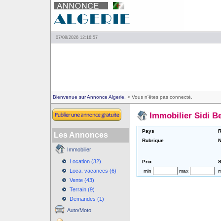
07/08/2026 12:16:57
Bienvenue sur Annonce Algerie.
> Vous n'êtes pas connecté.
Immobilier Sidi B
Pays
R
Les Annonces
Rubrique
N
Immobilier
Location (32)
Prix
S
Loca. vacances (6)
min
max
m
Vente (43)
Terrain (9)
Demandes (1)
Auto/Moto