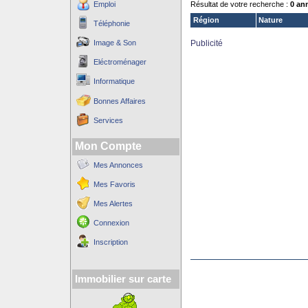
Emploi
Résultat de votre recherche :
0 an
Région
Nature
Téléphonie
Image & Son
Publicité
Eléctroménager
Informatique
Bonnes Affaires
Services
Mon Compte
Mes Annonces
Mes Favoris
Mes Alertes
Connexion
Inscription
Immobilier sur carte