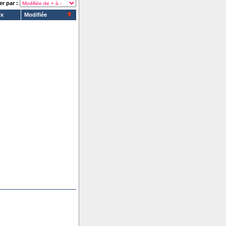
er par :
ix
Modifiée