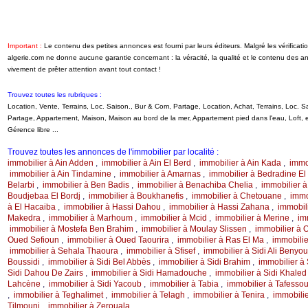
Important :
Le contenu des petites annonces est fourni par leurs éditeurs. Malgré les vérifica
algerie.com ne donne aucune garantie concernant : la véracité, la qualité et le contenu des 
vivement de prêter attention avant tout contact !
Trouvez toutes les rubriques :
Location, Vente, Terrains, Loc. Saison., Bur & Com, Partage, Location, Achat, Terrains, Loc.
Partage, Appartement, Maison, Maison au bord de la mer, Appartement pied dans l'eau, Loft
Gérence libre ...
Trouvez toutes les annonces de l'immobilier par localité :
immobilier à Ain Adden
,
immobilier à Ain El Berd
,
immobilier à Ain Kada
,
immob
immobilier à Ain Tindamine
,
immobilier à Amarnas
,
immobilier à Bedradine El
Belarbi
,
immobilier à Ben Badis
,
immobilier à Benachiba Chelia
,
immobilier 
Boudjebaa El Bordj
,
immobilier à Boukhanefis
,
immobilier à Chetouane
,
immo
à El Hacaiba
,
immobilier à Hassi Dahou
,
immobilier à Hassi Zahana
,
immobil
Makedra
,
immobilier à Marhoum
,
immobilier à Mcid
,
immobilier à Merine
,
im
immobilier à Mostefa Ben Brahim
,
immobilier à Moulay Slissen
,
immobilier à
Oued Sefioun
,
immobilier à Oued Taourira
,
immobilier à Ras El Ma
,
immobili
immobilier à Sehala Thaoura
,
immobilier à Sfisef
,
immobilier à Sidi Ali Benyo
Boussidi
,
immobilier à Sidi Bel Abbès
,
immobilier à Sidi Brahim
,
immobilier à 
Sidi Dahou De Zairs
,
immobilier à Sidi Hamadouche
,
immobilier à Sidi Khaled
Lahcène
,
immobilier à Sidi Yacoub
,
immobilier à Tabia
,
immobilier à Tafessou
,
immobilier à Teghalimet
,
immobilier à Telagh
,
immobilier à Tenira
,
immobilie
Tilmouni
,
immobilier à Zerouala
,