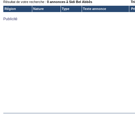
Résultat de votre recherche :
0 annonces à Sidi Bel Abbès
Tri
Région
Nature
Type
Texte annonce
Pr
Publicité