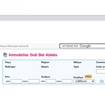
Vous n'êtes pas connecté.
Immobilier Sidi Bel Abbès
Pays
Région
Wilaya
Commu
Rubrique
Nature
Type
Code a
Prix
Surface
Pro/Part
min
max
min
max