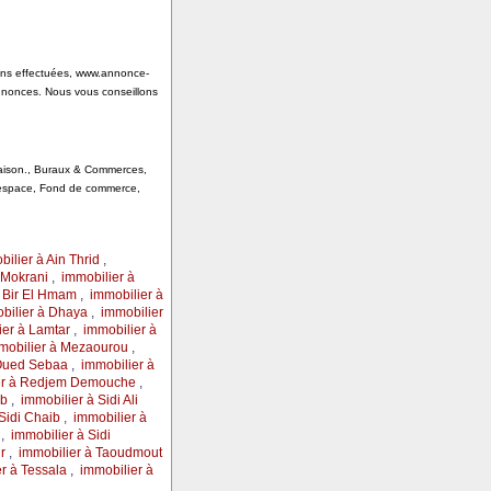
tions effectuées, www.annonce-
annonces. Nous vous conseillons
 Saison., Buraux & Commerces,
, espace, Fond de commerce,
ilier à Ain Thrid
,
 Mokrani
,
immobilier à
à Bir El Hmam
,
immobilier à
bilier à Dhaya
,
immobilier
ier à Lamtar
,
immobilier à
mobilier à Mezaourou
,
 Oued Sebaa
,
immobilier à
er à Redjem Demouche
,
ub
,
immobilier à Sidi Ali
Sidi Chaib
,
immobilier à
,
immobilier à Sidi
r
,
immobilier à Taoudmout
r à Tessala
,
immobilier à