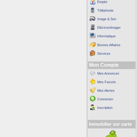
Emploi
Téléphonie
Image & Son
Eléctroménager
Informatique
Bonnes Affaires
Services
Mon Compte
Mes Annonces
Mes Favoris
Mes Alertes
Connexion
Inscription
Immobilier sur carte