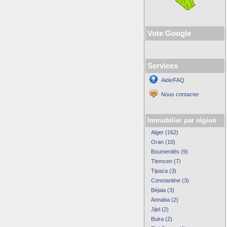
Vote Google
Services
Aide/FAQ
Nous contacter
Immobilier par région
Alger (162)
Oran (10)
Boumerdès (9)
Tlemcen (7)
Tipaza (3)
Constantine (3)
Béjaia (3)
Annaba (2)
Jijel (2)
Buira (2)