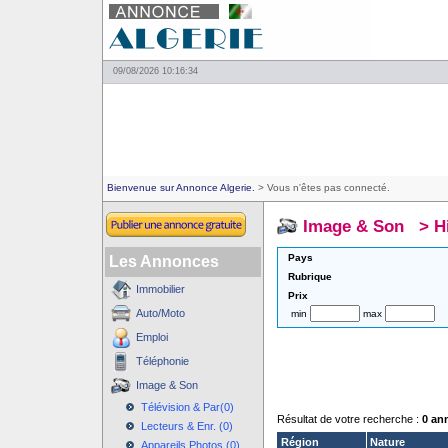
09/08/2026 10:16:34
Bienvenue sur Annonce Algerie.
> Vous n'êtes pas connecté.
Image & Son
>
H
Pays
Les Annonces
Rubrique
Immobilier
Prix
Auto/Moto
min
max
Emploi
Téléphonie
Image & Son
Télévision & Par(0)
Résultat de votre recherche :
0 an
Lecteurs & Enr. (0)
Région
Nature
Appareils Photos (0)