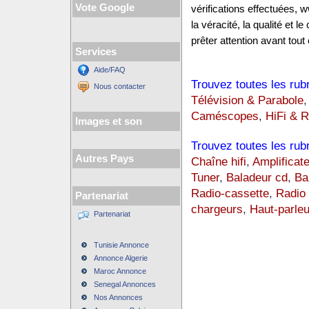
Vote Google
vérifications effectuées,
la véracité, la qualité et
prêter attention avant tout 
Services
Aide/FAQ
Trouvez toutes les rub
Nous contacter
Télévision & Parabole
Caméscopes
,
HiFi & R
Images et son
Trouvez toutes les rub
Autres Pays
Chaîne hifi
,
Amplificate
Tuner
,
Baladeur cd
,
Ba
Radio-cassette
,
Radio
Partenariat
chargeurs
,
Haut-parleu
Partenariat
Tunisie Annonce
Annonce Algerie
Maroc Annonce
Senegal Annonces
Nos Annonces