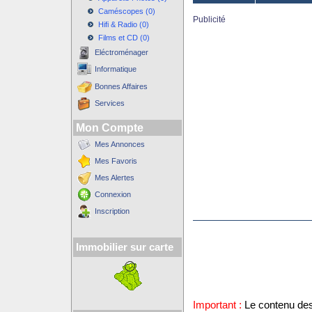
Caméscopes (0)
Publicité
Hifi & Radio (0)
Films et CD (0)
Eléctroménager
Informatique
Bonnes Affaires
Services
Mon Compte
Mes Annonces
Mes Favoris
Mes Alertes
Connexion
Inscription
Immobilier sur carte
Important :
Le contenu des 