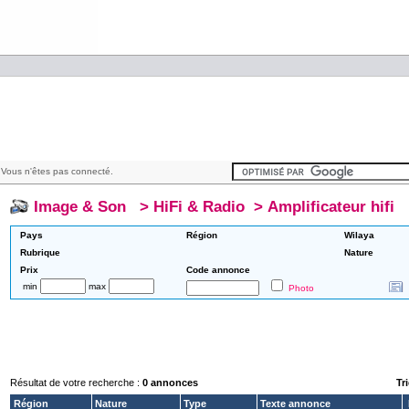
Vous n'êtes pas connecté.
Image & Son
>
HiFi & Radio
>
Amplificateur hifi
Pays
Région
Wilaya
Rubrique
Nature
Prix
Code annonce
min
max
Photo
Résultat de votre recherche :
0 annonces
Tri
Région
Nature
Type
Texte annonce