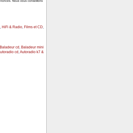
annonces. Nous vous conseillons
,
HiFi & Radio
,
Films et CD
,
Baladeur cd
,
Baladeur mini
utoradio cd
,
Autoradio k7 &