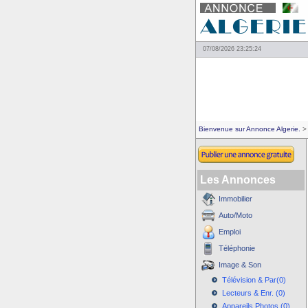
07/08/2026 23:25:24
Bienvenue sur Annonce Algerie.
> 
Les Annonces
Immobilier
Auto/Moto
Emploi
Téléphonie
Image & Son
Télévision & Par(0)
Lecteurs & Enr. (0)
Appareils Photos (0)