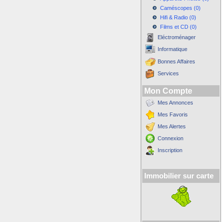
Caméscopes (0)
Hifi & Radio (0)
Films et CD (0)
Eléctroménager
Informatique
Bonnes Affaires
Services
Mon Compte
Mes Annonces
Mes Favoris
Mes Alertes
Connexion
Inscription
Immobilier sur carte