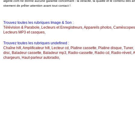
algerie.com ne donne aucune garantie concernant : la véracité, la qualité et le contenu des 
vivement de prêter attention avant tout contact !
Trouvez toutes les rubriques Image & Son :
Télévision & Parabole
,
Lecteurs et Enregistreurs
,
Appareils photos
,
Caméscopes
Lecteurs MP3 et casques
,
Trouvez toutes les rubriques undefined :
Chaîne hifi
,
Amplificateur hifi
,
Lecteur cd
,
Platine cassette
,
Platine disque
,
Tuner
,
disc
,
Baladeur cassette
,
Baladeur mp3
,
Radio-cassette
,
Radio cd
,
Radio-réveil
,
A
chargeurs
,
Haut-parleur autoradio
,