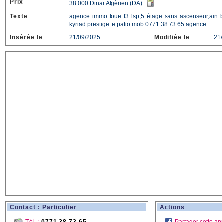
Prix
38 000 Dinar Algèrien (DA)
Texte
agence immo loue f3 lsp,5 étage sans ascenseur,ain b
kyriad prestige le patio.mob:0771.38.73.65 agence.
Insérée le
21/09/2025
Modifiée le
21
Contact : Particulier
Actions
Tél :
0771 38 73 65
Partager cette a