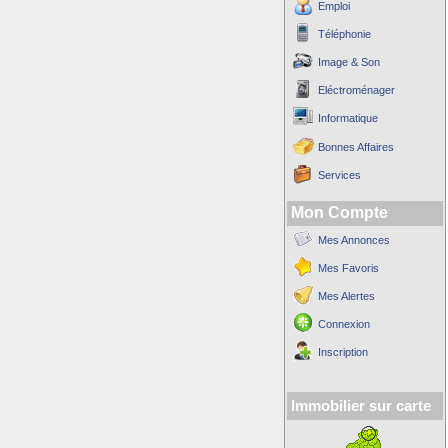
Emploi
Téléphonie
Image & Son
Eléctroménager
Informatique
Bonnes Affaires
Services
Mon Compte
Mes Annonces
Mes Favoris
Mes Alertes
Connexion
Inscription
Immobilier sur carte