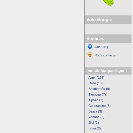
Vote Google
Services
Aide/FAQ
Nous contacter
Immobilier par région
Alger (162)
Oran (10)
Boumerdès (9)
Tlemcen (7)
Tipaza (3)
Constantine (3)
Béjaia (3)
Annaba (2)
Jijel (2)
Buira (2)