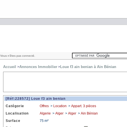
Vous n'êtes pas connecté.
Accueil
Annonces Immobilier
Loue f3 ain benian à Ain Bénian
>
>
[Réf:228572] Loue f3 ain benian
Catégorie
Offres
>
Location
>
Appart. 3 pièces
Localisation
Algerie
>
Alger
>
Alger
>
Ain Bénian
Surface
75 m²