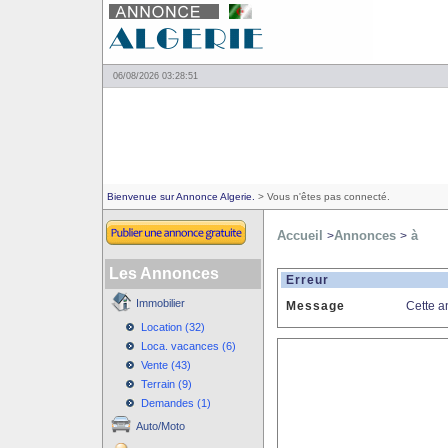
06/08/2026 03:28:51
Bienvenue sur Annonce Algerie.
> Vous n'êtes pas connecté.
Accueil
Annonces
à
>
>
Les Annonces
Erreur
Immobilier
Message
Cette a
Location (32)
Loca. vacances (6)
Vente (43)
Terrain (9)
Demandes (1)
Auto/Moto