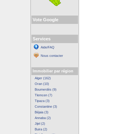
Vote Google
Services
Aide/FAQ
Nous contacter
Immobilier par région
Alger (162)
Oran (10)
Boumerdès (9)
Tlemcen (7)
Tipaza (3)
Constantine (3)
Béjaia (3)
Annaba (2)
Jijel (2)
Buira (2)