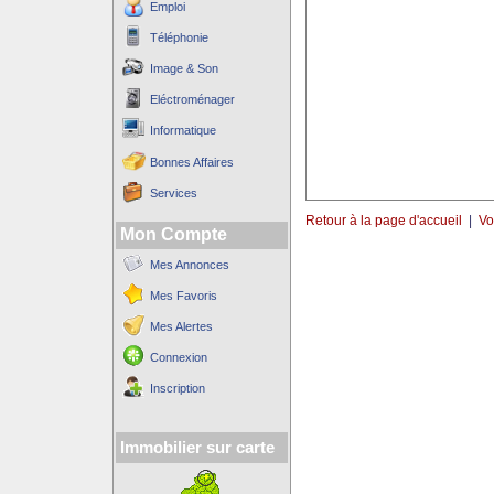
Emploi
Téléphonie
Image & Son
Eléctroménager
Informatique
Bonnes Affaires
Services
Retour à la page d'accueil
|
Vo
Mon Compte
Mes Annonces
Mes Favoris
Mes Alertes
Connexion
Inscription
Immobilier sur carte