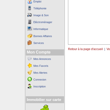
Emploi
Téléphonie
Image & Son
Eléctroménager
Informatique
Bonnes Affaires
Services
Retour à la page d'accueil
|
Vo
Mon Compte
Mes Annonces
Mes Favoris
Mes Alertes
Connexion
Inscription
Immobilier sur carte