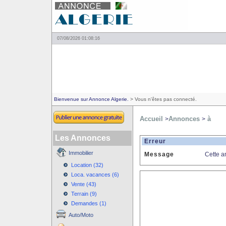
07/08/2026 01:08:16
Bienvenue sur Annonce Algerie.
> Vous n'êtes pas connecté.
Accueil
Annonces
à
>
>
Les Annonces
Erreur
Immobilier
Message
Cette a
Location (32)
Loca. vacances (6)
Vente (43)
Terrain (9)
Demandes (1)
Auto/Moto