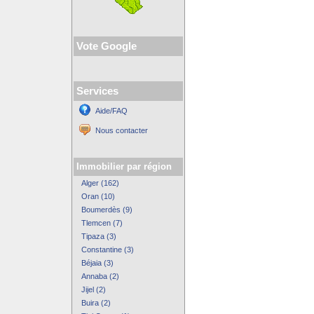
Vote Google
Services
Aide/FAQ
Nous contacter
Immobilier par région
Alger (162)
Oran (10)
Boumerdès (9)
Tlemcen (7)
Tipaza (3)
Constantine (3)
Béjaia (3)
Annaba (2)
Jijel (2)
Buira (2)