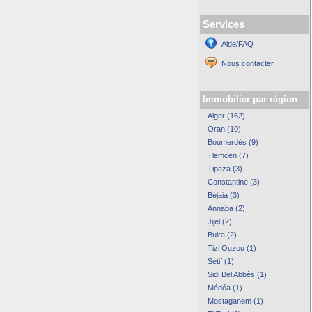
Services
Aide/FAQ
Nous contacter
Immobilier par région
Alger (162)
Oran (10)
Boumerdès (9)
Tlemcen (7)
Tipaza (3)
Constantine (3)
Béjaia (3)
Annaba (2)
Jijel (2)
Buira (2)
Tizi Ouzou (1)
Sétif (1)
Sidi Bel Abbès (1)
Médéa (1)
Mostaganem (1)