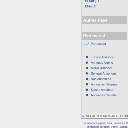
El Tarf (1)
Blida (1)
Autres Pays
Partenariat
Partenariat
Tunisie Annonce
Annonce Algerie
Maroc Annonce
Senegal Annonces
Nos Annonces
Annonces Belgique
Suisse Annonce
Annonces Canada
Droits de reproduction et de d
Sur annonce-algerie.com, annonces Alg
immobilier, location, vente , acha