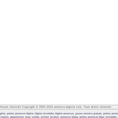
iffusion réservés Copyright © 2001-2010 annonce-algerie.com, Tous droits réservés
érie, petites annonces Algérie, Algérie immobilier, Algérie annonces, passer annonce gratuite, petites an
t, maison, appartement, louer, vendre, acheter, location, annonces béjaia, petites annonces Alger, immobilier