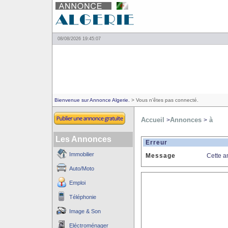
08/08/2026 19:45:07
Bienvenue sur Annonce Algerie.
> Vous n'êtes pas connecté.
Accueil
Annonces
à
>
>
Les Annonces
Erreur
Immobilier
Message
Cette a
Auto/Moto
Emploi
Téléphonie
Image & Son
Eléctroménager