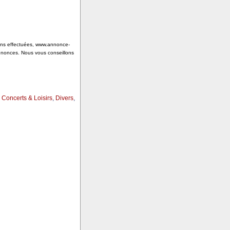
tions effectuées, www.annonce-
annonces. Nous vous conseillons
,
Concerts & Loisirs
,
Divers
,