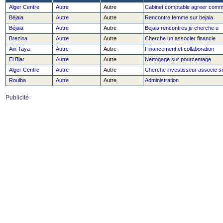
Alger Centre
Autre
Autre
Cabinet comptable agreer comm
Béjaia
Autre
Autre
Rencontre femme sur bejaia
Béjaia
Autre
Autre
Bejaia rencontres je cherche u
Brezina
Autre
Autre
Cherche un associer financie
Ain Taya
Autre
Autre
Financement et collaboration
El Biar
Autre
Autre
Nettogage sur pourcentage
Alger Centre
Autre
Autre
Cherche investisseur associe s
Rouiba
Autre
Autre
Administration
Publicité