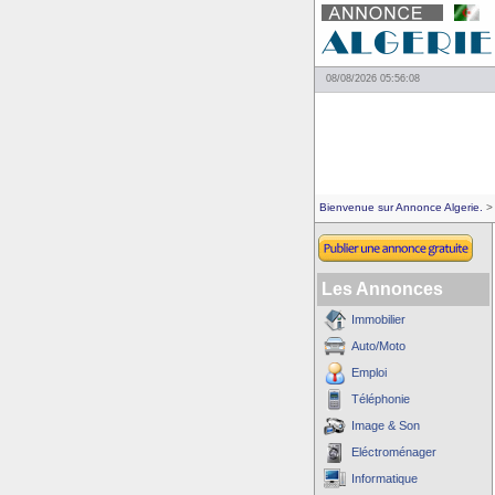
08/08/2026 05:56:08
Bienvenue sur Annonce Algerie.
> 
Les Annonces
Immobilier
Auto/Moto
Emploi
Téléphonie
Image & Son
Eléctroménager
Informatique