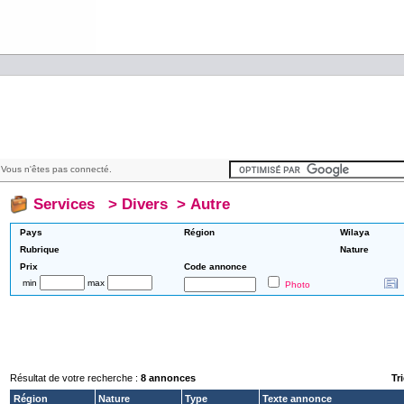
Vous n'êtes pas connecté.
Services
>
Divers
>
Autre
Pays
Région
Wilaya
Rubrique
Nature
Prix
Code annonce
min
max
Photo
Résultat de votre recherche :
8 annonces
Tri
Région
Nature
Type
Texte annonce