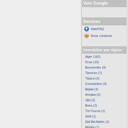
Vote Google
Services
Aide/FAQ
Nous contacter
Immobilier par région
Alger (162)
Oran (10)
Boumerdès (9)
Tlemcen (7)
Tipaza (3)
Constantine (3)
Béjaia (3)
Annaba (2)
Jijel (2)
Buira (2)
Tizi Ouzou (1)
Sétif (1)
Sidi Bel Abbès (1)
Médéa (1)