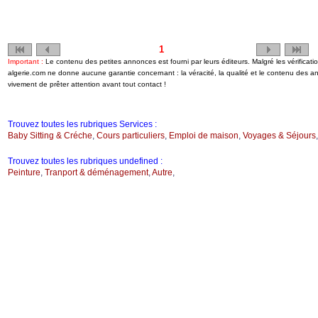
1
Important :
Le contenu des petites annonces est fourni par leurs éditeurs. Malgré les vérifica
algerie.com ne donne aucune garantie concernant : la véracité, la qualité et le contenu des 
vivement de prêter attention avant tout contact !
Trouvez toutes les rubriques Services :
Baby Sitting & Créche
,
Cours particuliers
,
Emploi de maison
,
Voyages & Séjours
Trouvez toutes les rubriques undefined :
Peinture
,
Tranport & déménagement
,
Autre
,