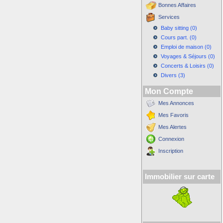
Bonnes Affaires
Services
Baby sitting (0)
Cours part. (0)
Emploi de maison (0)
Voyages & Séjours (0)
Concerts & Loisirs (0)
Divers (3)
Mon Compte
Mes Annonces
Mes Favoris
Mes Alertes
Connexion
Inscription
Immobilier sur carte