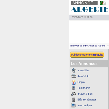
08/08/2026 14:42:00
Bienvenue sur Annonce Algerie.
> 
Les Annonces
Immobilier
Auto/Moto
Emploi
Téléphonie
Image & Son
Eléctroménager
Informatique