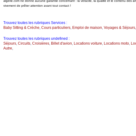
algerie.com ne donne aucune garantie concernant : la véracité, la qualité et le contenu des 
vivement de prêter attention avant tout contact !
Trouvez toutes les rubriques Services :
Baby Sitting & Créche
,
Cours particuliers
,
Emploi de maison
,
Voyages & Séjours
Trouvez toutes les rubriques undefined :
Séjours
,
Circuits
,
Croisières
,
Billet d'avion
,
Locations voiture
,
Locations moto
,
Loc
Autre
,