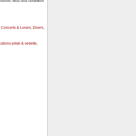
annonces. Nous vous conseillons
,
Concerts & Loisirs
,
Divers
,
ations jetski & vedette
,