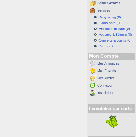
Bonnes Affaires
Services
Baby sitting (0)
Cours part. (0)
Emploi de maison (0)
Voyages & Séjours (0)
Concerts & Loisirs (0)
Divers (3)
Mon Compte
Mes Annonces
Mes Favoris
Mes Alertes
Connexion
Inscription
Immobilier sur carte