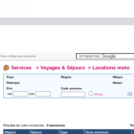
Vous n'êtes pas connecté.
Services
>
Voyages & Séjours
>
Locations moto
Pays
Région
Wilaya
Rubrique
Nature
Prix
Code annonce
min
max
Photo
Résultat de votre recherche :
0 annonces
Tri
Région
Nature
Type
Texte annonce