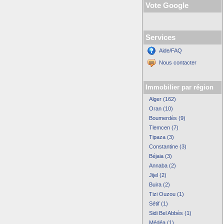
Vote Google
Services
Aide/FAQ
Nous contacter
Immobilier par région
Alger (162)
Oran (10)
Boumerdès (9)
Tlemcen (7)
Tipaza (3)
Constantine (3)
Béjaia (3)
Annaba (2)
Jijel (2)
Buira (2)
Tizi Ouzou (1)
Sétif (1)
Sidi Bel Abbès (1)
Médéa (1)