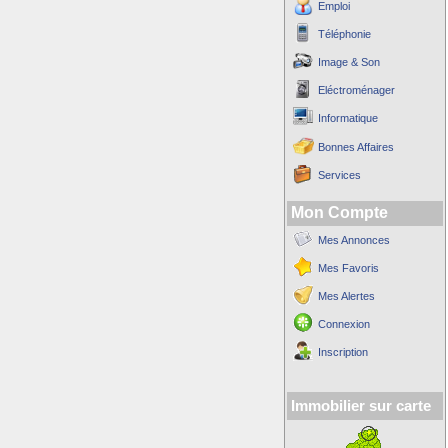
Emploi
Téléphonie
Image & Son
Eléctroménager
Informatique
Bonnes Affaires
Services
Mon Compte
Mes Annonces
Mes Favoris
Mes Alertes
Connexion
Inscription
Immobilier sur carte