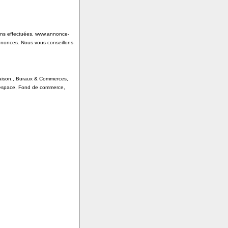
tions effectuées, www.annonce-
annonces. Nous vous conseillons
 Saison., Buraux & Commerces,
, espace, Fond de commerce,