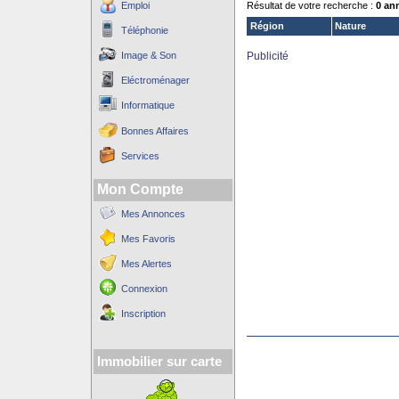
Emploi
Résultat de votre recherche :
0 an
Région
Nature
Téléphonie
Image & Son
Publicité
Eléctroménager
Informatique
Bonnes Affaires
Services
Mon Compte
Mes Annonces
Mes Favoris
Mes Alertes
Connexion
Inscription
Immobilier sur carte