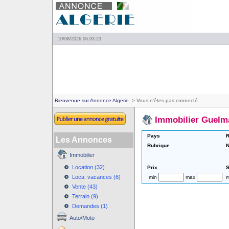
10/08/2026 06:03:23
Bienvenue sur Annonce Algerie.
> Vous n'êtes pas connecté.
Immobilier Guelm
Pays
R
Les Annonces
Rubrique
N
Immobilier
Location (32)
Prix
S
Loca. vacances (6)
min
max
m
Vente (43)
Terrain (9)
Demandes (1)
Auto/Moto