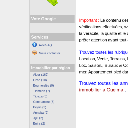
Vote Google
Important :
Le contenu des 
vérifications effectuées,
la véracité, la qualité et
Services
prêter attention avant tout 
Aide/FAQ
Trouvez toutes les rubriqu
Nous contacter
Location, Vente, Terrains,
Loc. Saison., Buraux & C
Immobilier par région
mer, Appartement pied dan
Alger (162)
Oran (10)
Trouvez toutes les anno
Boumerdès (9)
immobilier à Guelma
Tlemcen (7)
Tipaza (3)
Constantine (3)
Béjaia (3)
Annaba (2)
Jijel (2)
Buira (2)