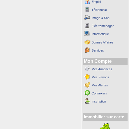
Emploi
Téléphonie
Image & Son
Eléctroménager
Informatique
Bonnes Affaires
Services
Mon Compte
Mes Annonces
Mes Favoris
Mes Alertes
Connexion
Inscription
Immobilier sur carte