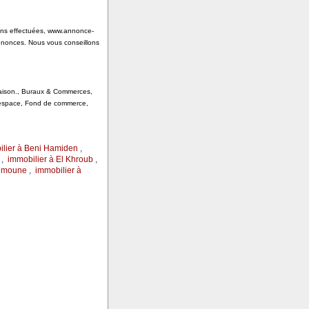
tions effectuées, www.annonce-
annonces. Nous vous conseillons
 Saison., Buraux & Commerces,
, espace, Fond de commerce,
ilier à Beni Hamiden
,
,
immobilier à El Khroub
,
ahmoune
,
immobilier à