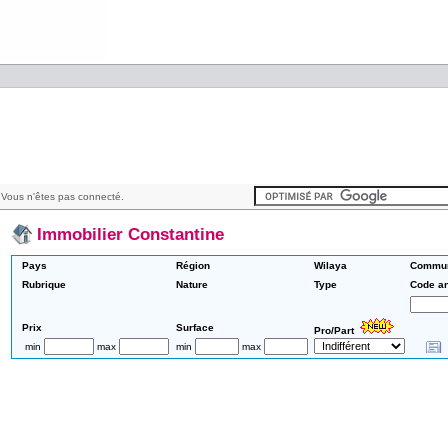
Vous n'êtes pas connecté.
Immobilier Constantine
Pays
Région
Wilaya
Commu
Rubrique
Nature
Type
Code a
Prix
Surface
Pro/Part
min
max
min
max