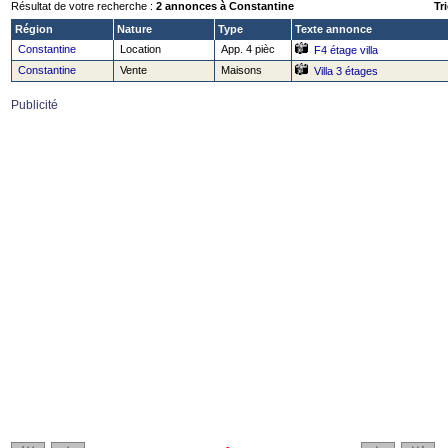
Résultat de votre recherche :
2 annonces à Constantine
Tri
Région
Nature
Type
Texte annonce
Constantine
Location
App. 4 pièc
F4 étage villa
Constantine
Vente
Maisons
Villa 3 étages
Publicité