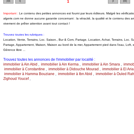
1
Important :
Le contenu des petites annonces est fourni par leurs éditeurs. Malgré les vérifica
algerie.com ne donne aucune garantie concernant : la véracité, la qualité et le contenu des 
vivement de prêter attention avant tout contact !
Trouvez toutes les rubriques :
Location, Vente, Terrains, Loc. Saison., Bur & Com, Partage, Location, Achat, Terrains, Loc.
Partage, Appartement, Maison, Maison au bord de la mer, Appartement pied dans l'eau, Loft
Gérence libre ...
Trouvez toutes les annonces de l'immobilier par localité :
immobilier à Ain Abid
,
immobilier à Ain Kerma
,
immobilier à Ain Smara
,
immob
immobilier à Constantine
,
immobilier à Didouche Mourad
,
immobilier à El Aria
immobilier à Hamma Bouziane
,
immobilier à Ibn Abid
,
immobilier à Ouled R
Zighoud Youcef
,