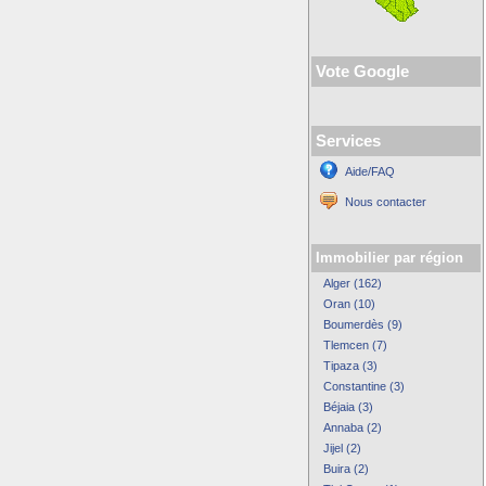
Vote Google
Services
Aide/FAQ
Nous contacter
Immobilier par région
Alger (162)
Oran (10)
Boumerdès (9)
Tlemcen (7)
Tipaza (3)
Constantine (3)
Béjaia (3)
Annaba (2)
Jijel (2)
Buira (2)