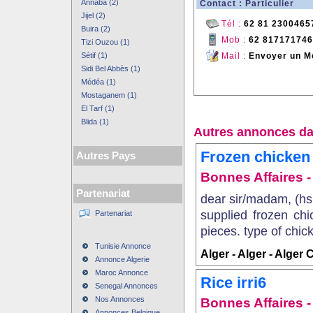
Annaba (2)
Contact : Particulier
Jijel (2)
Tél :
62 81 2300465
Buira (2)
Mob :
62 81717174
Tizi Ouzou (1)
Sétif (1)
Mail :
Envoyer un M
Sidi Bel Abbès (1)
Médéa (1)
Mostaganem (1)
El Tarf (1)
Blida (1)
Autres annonces da
Frozen chicken
Autres Pays
Bonnes Affaires - 
Partenariat
dear sir/madam, (hs 
supplied frozen chi
Partenariat
pieces. type of chick
Tunisie Annonce
Alger - Alger - Alger 
Annonce Algerie
Maroc Annonce
Rice irri6
Senegal Annonces
Nos Annonces
Bonnes Affaires - 
Annonces Belgique