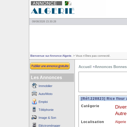
09/08/2026 15:30:28
Bienvenue sur Annonce Algerie.
> Vous n'êtes pas connecté.
Accueil
Annonces Bonnes 
>
Les Annonces
Immobilier
Auto/Moto
[Réf:228823] Rice flour 
Emploi
Catégorie
Diver
Téléphonie
Autre
Image & Son
Localisation
Algerie
Eléctroménager