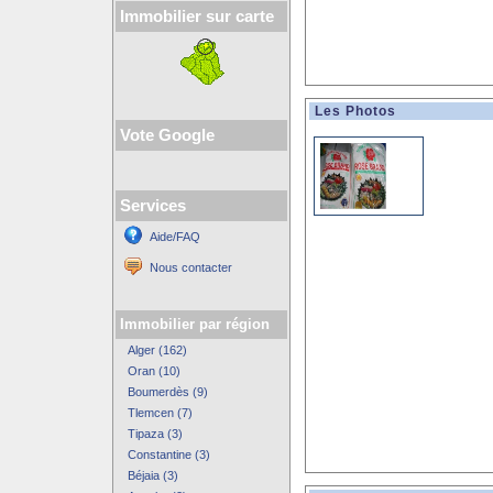
Immobilier sur carte
Les Photos
Vote Google
Services
Aide/FAQ
Nous contacter
Immobilier par région
Alger (162)
Oran (10)
Boumerdès (9)
Tlemcen (7)
Tipaza (3)
Constantine (3)
Béjaia (3)