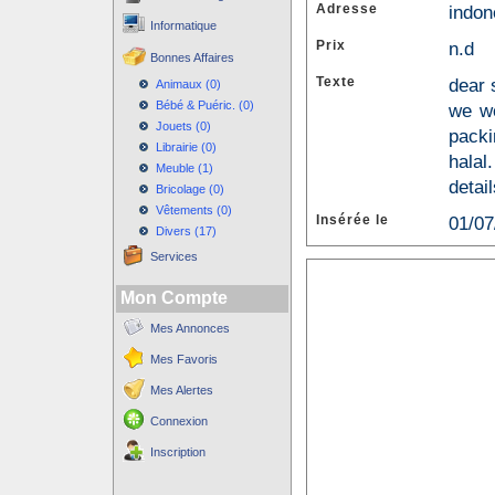
Adresse
indon
Informatique
Prix
n.d
Bonnes Affaires
Texte
dear 
Animaux (0)
Bébé & Puéric. (0)
we wo
Jouets (0)
packi
Librairie (0)
halal
Meuble (1)
detai
Bricolage (0)
Vêtements (0)
Insérée le
01/07
Divers (17)
Services
Mon Compte
Mes Annonces
Mes Favoris
Mes Alertes
Connexion
Inscription