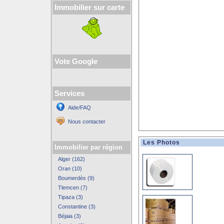
Immobilier sur carte
Vote Google
Services
Aide/FAQ
Nous contacter
Les Photos
Immobilier par région
Alger (162)
Oran (10)
Boumerdès (9)
Tlemcen (7)
Tipaza (3)
Constantine (3)
Béjaia (3)