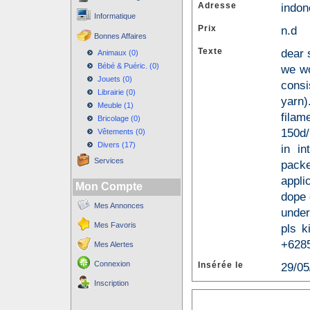
Adresse
indon
Informatique
Prix
n.d
Bonnes Affaires
Texte
dear 
Animaux (0)
Bébé & Puéric. (0)
we wo
Jouets (0)
consi
Librairie (0)
yarn)
Meuble (1)
filam
Bricolage (0)
150d/9
Vêtements (0)
Divers (17)
in in
Services
pack
appli
Mon Compte
dope 
Mes Annonces
under
Mes Favoris
pls k
+6285
Mes Alertes
Connexion
Insérée le
29/05
Inscription