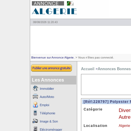
08/08/2026 11:20:43
Bienvenue sur Annonce Algerie.
> Vous n'êtes pas connecté.
Accueil
Annonces Bonnes 
>
Les Annonces
Immobilier
Auto/Moto
[Réf:228797] Polyester f
Emploi
Catégorie
Diver
Téléphonie
Autre
Image & Son
Localisation
Algerie
Eléctroménager