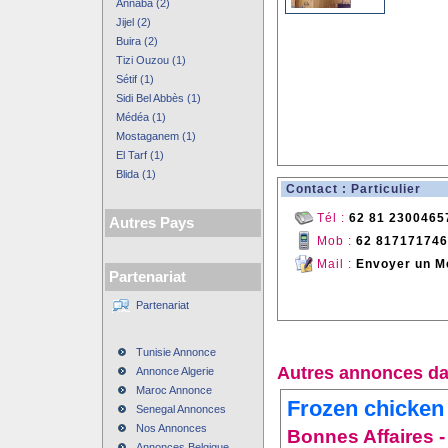
Annaba (2)
Jijel (2)
Buira (2)
Tizi Ouzou (1)
Sétif (1)
Sidi Bel Abbès (1)
Médéa (1)
Mostaganem (1)
El Tarf (1)
Blida (1)
Contact : Particulier
Tél :
62 81 2300465
Autres Pays
Mob :
62 81717174
Mail :
Envoyer un M
Partenariat
Partenariat
Tunisie Annonce
Autres annonces da
Annonce Algerie
Maroc Annonce
Frozen chicken
Senegal Annonces
Nos Annonces
Bonnes Affaires - 
Annonces Belgique