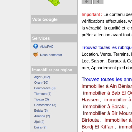
Important :
Le contenu des 
Vote Google
vérifications effectuées,
la véracité, la qualité et
prêter attention avant tout 
Services
Aide/FAQ
Trouvez toutes les rubriqu
Location, Vente, Terrains,
Nous contacter
Loc. Saison., Buraux & C
mer, Appartement pied dan
Immobilier par région
Alger (162)
Trouvez toutes les anno
Oran (10)
immobilier à Ain Bénia
Boumerdès (9)
immobilier à Bab El O
Tlemcen (7)
Hassen
,
immobilier à
Tipaza (3)
Constantine (3)
immobilier à Baraki
,
Béjaia (3)
immobilier à Bir Mour
Annaba (2)
Birtouta
,
immobilier à
Jijel (2)
Bordj El Kiffan
,
immob
Buira (2)