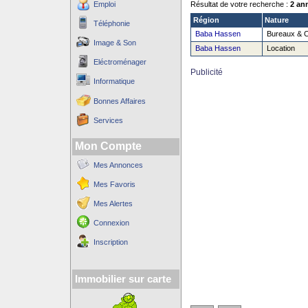
Emploi
Résultat de votre recherche :
2 an
Région
Nature
Téléphonie
Baba Hassen
Bureaux & 
Image & Son
Baba Hassen
Location
Eléctroménager
Publicité
Informatique
Bonnes Affaires
Services
Mon Compte
Mes Annonces
Mes Favoris
Mes Alertes
Connexion
Inscription
Immobilier sur carte