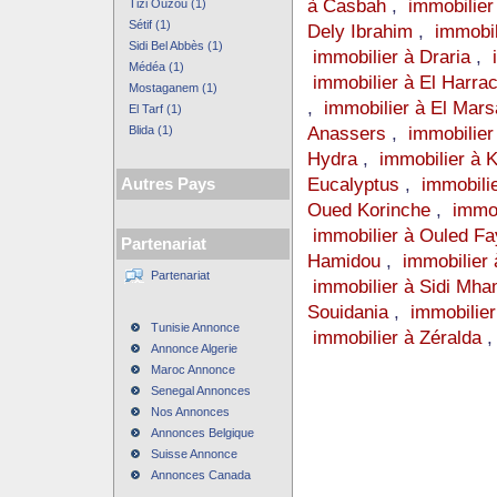
à Casbah
,
immobilier
Tizi Ouzou (1)
Sétif (1)
Dely Ibrahim
,
immobil
Sidi Bel Abbès (1)
immobilier à Draria
,
Médéa (1)
immobilier à El Harra
Mostaganem (1)
,
immobilier à El Mars
El Tarf (1)
Anassers
,
immobilier
Blida (1)
Hydra
,
immobilier à K
Eucalyptus
,
immobili
Autres Pays
Oued Korinche
,
immo
immobilier à Ouled Fa
Partenariat
Hamidou
,
immobilier
Partenariat
immobilier à Sidi Mh
Souidania
,
immobilier
Tunisie Annonce
immobilier à Zéralda
Annonce Algerie
Maroc Annonce
Senegal Annonces
Nos Annonces
Annonces Belgique
Suisse Annonce
Annonces Canada