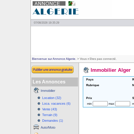
07/08/2026 19:35:29
Bienvenue sur Annonce Algerie.
> Vous n'êtes pas connecté.
Immobilier Alger
Pays
R
Les Annonces
Rubrique
N
Immobilier
Location (32)
Prix
S
Loca. vacances (6)
min
max
m
Vente (43)
Terrain (9)
Demandes (1)
Auto/Moto